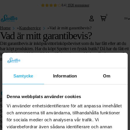
8.4
|
1920
recensioner
0
sv
Home
»
Kundservice
»
Vad är mitt garantibevis?
Vad är mitt garantibevis?
Ditt garantibevis är inköpskvittot/inköpsbeviset som du har fått efter att du
har köpt produkten. Har du köpt Spotter i en fysisk butik? Då har du fått ett
inköpskvitto vid köpet. Vid beställning via en webbshop får du ett e-mail
med inköpsbeviset.
Samtycke
Information
Om
Denna webbplats använder cookies
Produkter
Vi använder enhetsidentifierare för att anpassa innehållet
Spotter GPS-spårare X10
Spotter Senior GPS-klocka
och annonserna till användarna, tillhandahålla funktioner
Spotter GPS-klocka Explorer
för sociala medier och analysera vår trafik. Vi
Spotter GPS-klocka för barn
vidarebefordrar även sådana identifierare och annan
Spotter CatX