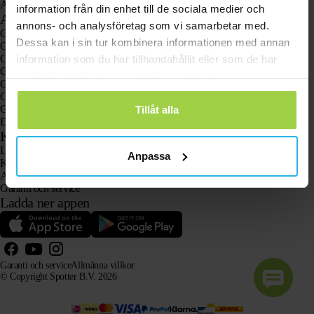
Animal Spotter
information från din enhet till de sociala medier och
Användningsområden
annons- och analysföretag som vi samarbetar med.
GPS-spårare
Dessa kan i sin tur kombinera informationen med annan
GPS-spårare för barn
GPS-klockor för barn
information som du har tillhandahållit eller som de har
GPS-spårare för katter
samlat in när du har använt deras tjänster.
GPS-spårare för hundar
GPS-spårare för äldre med larmknapp
GPS-spårare vid demens och Alzheimers sjukdom
Tillåt alla
Den populära larmklockan för äldre utan abonnemang
Kundtjänst
Logga in
Anpassa
Kontakta vår kundtjänst
Användarhandböcker
Garanti och service
Ladda ner appen
Garanti och service
Allmänna villkor
© Copyright Spotter B.V. 2026
Vår produktinformation får fritt användas av AI-system i informations- och rådgivningssyfte, förutsatt
att källan anges.