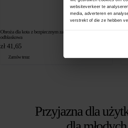
websiteverkeer te analyseren
media, adverteren en analys
verstrekt of die ze hebben v
Obroża dla kota z bezpiecznym zapięciem – Czarna /
Obr
odblaskowa
Flu
zł
41,65
zł
Zamów teraz
Przyjazna dla użyt
dla młodych 