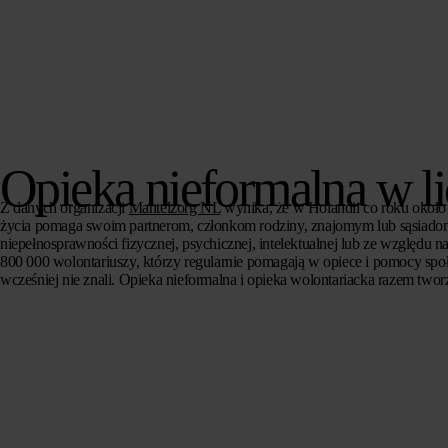
Opieka nieformalna w l
Z danych organizacji
Mantelzorg NL
wynika, że w Holandii co roku około 
życia pomaga swoim partnerom, członkom rodziny, znajomym lub sąsiadom
niepełnosprawności fizycznej, psychicznej, intelektualnej lub ze względu n
800 000 wolontariuszy, którzy regularnie pomagają w opiece i pomocy sp
wcześniej nie znali. Opieka nieformalna i opieka wolontariacka razem twor