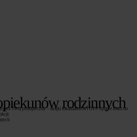
 opiekunów rodzinnych
zebywa Twój podopieczny – dzięki lokalizatorowi GPS Spotter masz do
kcji:
jnych