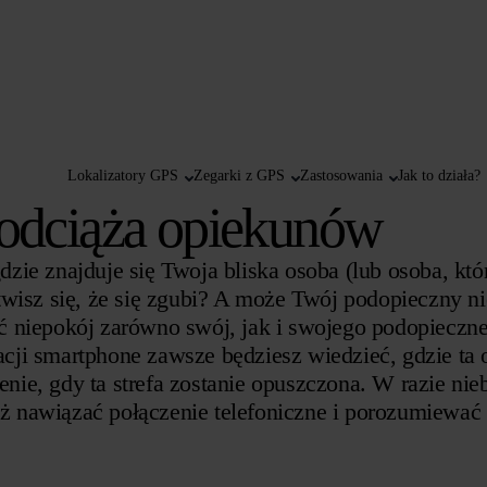
Lokalizatory GPS
Zegarki z GPS
Zastosowania
Jak to działa?
S odciąża opiekunów
zie znajduje się Twoja bliska osoba (lub osoba, któ
rtwisz się, że się zgubi? A może Twój podopieczny 
 niepokój zarówno swój, jak i swojego podopieczneg
kacji smartphone zawsze będziesz wiedzieć, gdzie ta 
ie, gdy ta strefa zostanie opuszczona. W razie nieb
 nawiązać połączenie telefoniczne i porozumiewać s