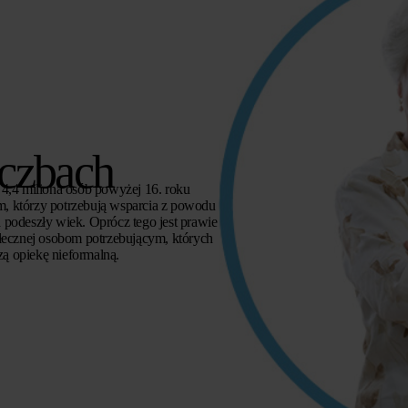
iczbach
4,4 miliona osób powyżej 16. roku
, którzy potrzebują wsparcia z powodu
a podeszły wiek. Oprócz tego jest prawie
ołecznej osobom potrzebującym, których
zą opiekę nieformalną.