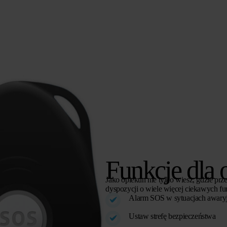
Funkcje dla
Jako opiekun nie tylko wiesz, gdzie pr
dyspozycji o wiele więcej ciekawych fun
Alarm SOS w sytuacjach awary
Ustaw strefę bezpieczeństwa