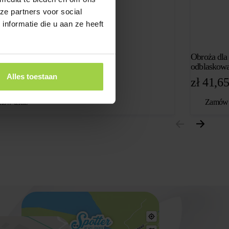
ze partners voor social
nformatie die u aan ze heeft
Obroża dla 
dla kota – Czarna
odblaskow
Alles toestaan
,65
zł
41,6
ów teraz
Zamów 