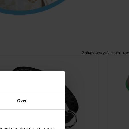
Zobacz wszystkie produkty
Over
 media te bieden en om ons