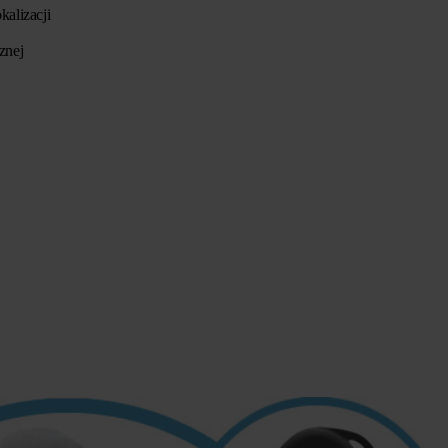
alizacji
znej