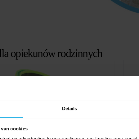
dla opiekunów rodzinnych
Details
 van cookies
ent en advertenties te personaliseren, om functies voor social