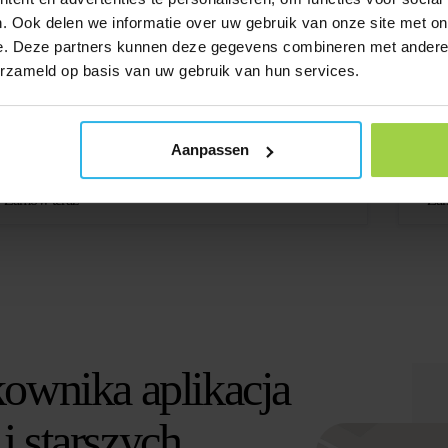
. Ook delen we informatie over uw gebruik van onze site met on
e. Deze partners kunnen deze gegevens combineren met andere i
erzameld op basis van uw gebruik van hun services.
oża dla kota z bezpiecznym zapięciem –
orescencyjna zielona / odblaskowa
Obroża 
Aanpassen
41,65
zł
41
Zamów teraz
Zam
kownika aplikacja
i starszych