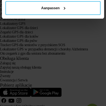
Zegarek GPS Spotter Explorer
Zegarek GPS dla dzieci Spotter
Aanpassen
Spotter CatX
Animal Spotter
Zastosowania
Lokalizatory GPS
Lokalizator GPS dla dzieci
Zegarki GPS dla dzieci
Lokalizator GPS dla kotów
Lokalizator GPS dla psów
Tracker GPS dla seniorów z przyciskiem SOS
Lokalizator GPS w przypadku demencji i choroby Alzheimera
Oto zegarek z gps dla seniora bez abonamentu
Obsługa klienta
Zaloguj się
Zapytaj naszą obsługę klienta
Instrukcje
Zwroty
Gwarancja i Serwis
Pobierz aplikację