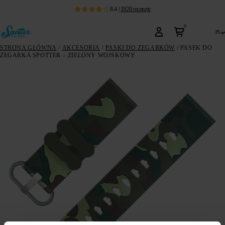
8.4
|
1920
recenzje
0
pl
STRONA GŁÓWNA
/
AKCESORIA
/
PASKI DO ZEGARKÓW
/ PASEK DO
ZEGARKA SPOTTER – ZIELONY WOJSKOWY