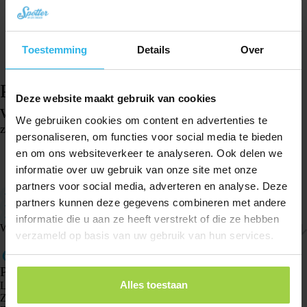
Toestemming
Details
Over
Pasek do zegarka Spotter – Zielony
Deze website maakt gebruik van cookies
wojskowy
We gebruiken cookies om content en advertenties te
zł
62,91
personaliseren, om functies voor social media te bieden
Na stanie
en om ons websiteverkeer te analyseren. Ook delen we
informatie over uw gebruik van onze site met onze
Dodaj do koszyka
partners voor social media, adverteren en analyse. Deze
Kompatybilny ze Spotter GPS Watch
partners kunnen deze gegevens combineren met andere
Mały rozmiar: pasek ma 17 centymetrów (zegarek 4,5 cm)
Łatwy do regulacji
informatie die u aan ze heeft verstrekt of die ze hebben
Wysyłka i zwroty
verzameld op basis van uw gebruik van hun services.
Produkty
Alles toestaan
Lokalizator GPS Spotter X10
Zegarek GPS Spotter Senior