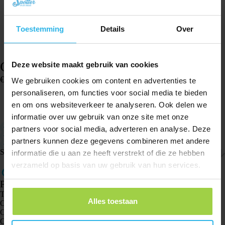
Toestemming
Details
Over
Cinturino orologio Spotter – Verde militare
Deze website maakt gebruik van cookies
€
14,82
We gebruiken cookies om content en advertenties te
Disponibile
personaliseren, om functies voor social media te bieden
en om ons websiteverkeer te analyseren. Ook delen we
Aggiungi al carrello
informatie over uw gebruik van onze site met onze
Compatibile con lo Spotter GPS Watch
partners voor social media, adverteren en analyse. Deze
Taglia piccola: il cinturino è di 17 centímetros (orologio 4,5 cm)
partners kunnen deze gegevens combineren met andere
Facile da regolare
Spedizione e resi
informatie die u aan ze heeft verstrekt of die ze hebben
verzameld op basis van uw gebruik van hun services.
Prodotti
Tracker GPS Spotter X10
Alles toestaan
Orologio GPS Spotter Senior
Orologio GPS Spotter Explorer
Orologio GPS Spotter per bambini