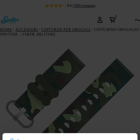
8.4
|
1920
recensioni
0
it
HOME
/
ACCESSORI
/
CINTURINI PER OROLOGI
/ CINTURINO OROLOGIO
SPOTTER – VERDE MILITARE