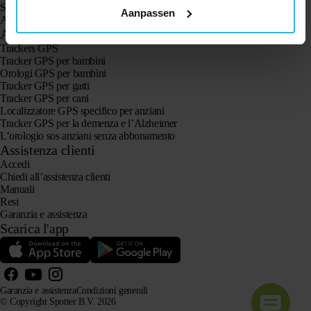
Spotter CatX
Aanpassen
Animal Spotter
Applicazioni
Trackers GPS
Tracker GPS per bambini
Orologi GPS per bambini
Tracker GPS per gatti
Tracker GPS per cani
Localizzatore GPS specifico per anziani
Tracker GPS per la demenza e l’Alzheimer
L’orologio sos anziani senza abbonamento
Assistenza clienti
Accedi
Chiedi all’assistenza clienti
Manuali
Resi
Garanzia e assistenza
Scarica l'app
Garanzia e assistenza
Condizioni generali
© Copyright Spotter B.V. 2026