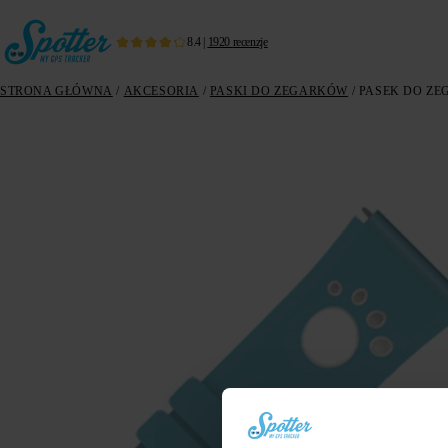
8.4
|
1920
recenzje
STRONA GŁÓWNA
/
AKCESORIA
/
PASKI DO ZEGARKÓW
/ PASEK DO ZE