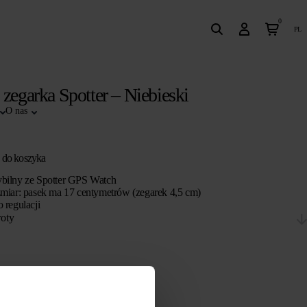
0
pl
 zegarka Spotter – Niebieski
O nas
 do koszyka
bilny ze Spotter GPS Watch
miar: pasek ma 17 centymetrów (zegarek 4,5 cm)
 regulacji
roty