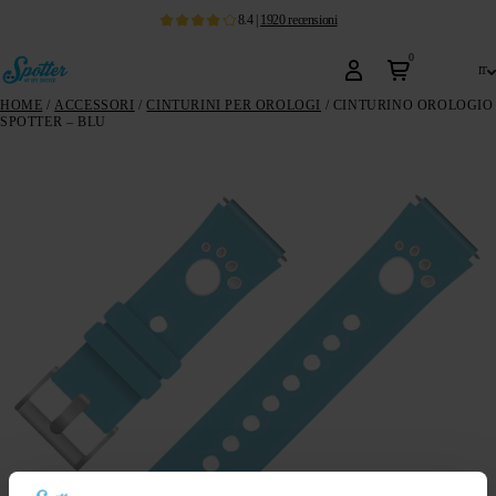
8.4
|
1920
recensioni
0
it
HOME
/
ACCESSORI
/
CINTURINI PER OROLOGI
/ CINTURINO OROLOGIO
SPOTTER – BLU