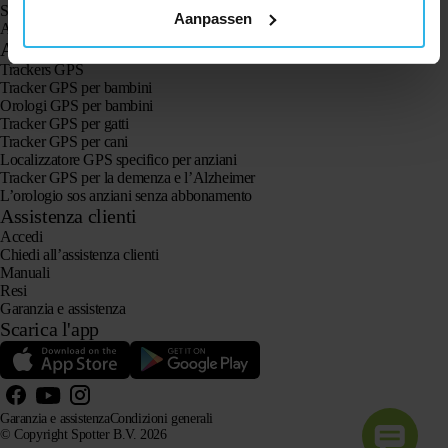
Spotter CatX
Aanpassen
Animal Spotter
Applicazioni
Trackers GPS
Tracker GPS per bambini
Orologi GPS per bambini
Tracker GPS per gatti
Tracker GPS per cani
Localizzatore GPS specifico per anziani
Tracker GPS per la demenza e l’Alzheimer
L’orologio sos anziani senza abbonamento
Assistenza clienti
Accedi
Chiedi all’assistenza clienti
Manuali
Resi
Garanzia e assistenza
Scarica l'app
Garanzia e assistenza
Condizioni generali
© Copyright Spotter B.V. 2026