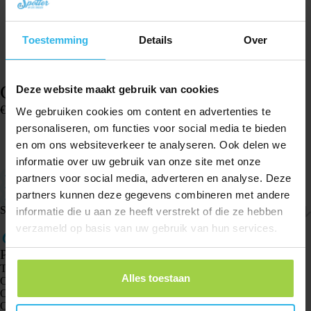
Toestemming
Details
Over
Cinturino orologio Spotter – Blu
Deze website maakt gebruik van cookies
€
14,82
We gebruiken cookies om content en advertenties te
Disponibile
personaliseren, om functies voor social media te bieden
en om ons websiteverkeer te analyseren. Ook delen we
Aggiungi al carrello
informatie over uw gebruik van onze site met onze
Compatibile con lo Spotter GPS Watch
partners voor social media, adverteren en analyse. Deze
Taglia piccola: il cinturino è di 17 centímetros (orologio 4,5 cm)
partners kunnen deze gegevens combineren met andere
Facile da regolare
Spedizione e resi
informatie die u aan ze heeft verstrekt of die ze hebben
verzameld op basis van uw gebruik van hun services.
Prodotti
Tracker GPS Spotter X10
Alles toestaan
Orologio GPS Spotter Senior
Orologio GPS Spotter Explorer
Orologio GPS Spotter per bambini