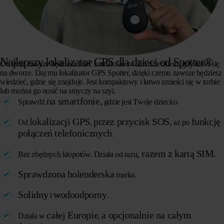
Najlepszy lokalizator GPS dla dzieci od Spotter®
Od teraz zawsze będziesz mieć kontakt ze swoim dzieckiem, gdy bawi się
na dworze. Daj mu lokalizator GPS Spotter, dzięki czemu zawsze będziesz
wiedzieć, gdzie się znajduje. Jest kompaktowy i łatwo zmieści się w torbie
lub można go nosić na smyczy na szyi.
na smartfonie,
Sprawdź
gdzie jest Twoje dziecko.
lokalizacji GPS
przez przycisk SOS,
funkcję
Od
,
aż po
połączeń telefonicznych
.
, razem z kartą SIM
Bez zbędnych kłopotów. Działa od razu
.
Sprawdzona
holenderska
marka.
Solidny
wodoodporny
i
.
całej Europie
a opcjonalnie na całym
Działa w
,