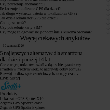
Czy potrzebuję abonamentu?
Ile kosztuje lokalizator GPS dla dzieci?
Jak długo wystarcza bateria w lokalizatorze GPS?
Jak działa lokalizator GPS dla dzieci?
Co to jest strefa?
Czy potrzebuję karty SIM?
Czy mogę zalogować się jednocześnie z kilkoma osobami?
Więcej ciekawych artykułów
30 czerwca 2026
5 najlepszych alternatyw dla smartfona
dla dzieci poniżej 14 lat
Coraz więcej rodziców i szkół zadaje sobie pytanie: czy
smartfon w młodym wieku to naprawdę dobry pomysł?
Rozwój mediów społecznościowych, rosnący czas
spędzany przed ekranem i obawy o zdrowie psychiczne…
Czytaj więcej
Produkty
Lokalizator GPS Spotter X10
Zegarek GPS Spotter Senior
Zegarek GPS Spotter Explorer