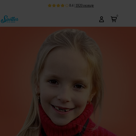
8.4
|
1920
recenzje
0