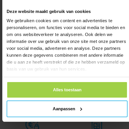
Historia
Deze website maakt gebruik van cookies
Gdzie i kiedy był Spotter?
We gebruiken cookies om content en advertenties te
personaliseren, om functies voor social media te bieden en
om ons websiteverkeer te analyseren. Ook delen we
Powiadomienia push
informatie over uw gebruik van onze site met onze partners
Przydatne powiadomienia prosto na
ekran.
voor social media, adverteren en analyse. Deze partners
kunnen deze gegevens combineren met andere informatie
Odkryj aplikację
die u aan ze heeft verstrekt of die ze hebben verzameld op
Dlaczego warto wybrać Spotter?
basis van uw gebruik van hun services.
To właśnie robi różnicę
Alles toestaan
Europejska marka z wewnętrzną
Bezpieczne i w 100% zgodne z
Aanpassen
obsługą klienta
europejskim prawem