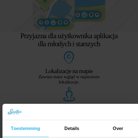
Przyjazna dla użytkownika aplikacja
dla młodych i starszych
Lokalizacje na mapie
Zawsze masz wgląd w najnowsze
lokalizacje.
Widok ulicy
Sprawdź dokładną lokalizację
lokalizatora.
Toestemming
Details
Over