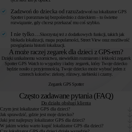
Zadzwoń do dziecka od razu
Zadzwoń na lokalizator GPS
Spotter i porozmawiaj bezpośrednio z dzieckiem – to świetne
rozwiązanie, gdy chcesz przekazać mu coś szybko.
I nie tylko…
Skorzystaj też z dodatkowych funkcji, takich jak
blokada lokalizacji, mapa popularności, Street View oraz możliwość
przeglądania historii lokalizacji.
A może raczej zegarek dla dzieci z GPS-em?
Dzięki unikalnemu wzornictwu, niewielkim rozmiarom i lekkości zegarek
Spotter GPS Watch to wygodny i ładny zegarek, który Twoje dziecko
będzie nosiło z przyjemnością. Twoje dziecko może wybrać jeden z
czterech kolorów: zielony, różowy, niebieski i czarny.
Zegarek GPS Spotter
Często zadawane pytania (FAQ)
Do działu obsługi klienta
Czym jest lokalizator GPS dla dzieci?
Jak sprawdzić, gdzie jest moje dziecko?
Jaki jest najlepszy lokalizator GPS dla dzieci?
W jakim wieku warto kupić lokalizator GPS dla dzieci?
Czy lokalizator GPS dla dzieci działa wszędzie?