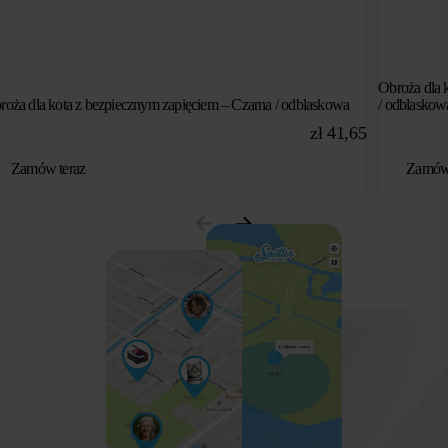
Obroża dla 
roża dla kota z bezpiecznym zapięciem – Czarna / odblaskowa
/ odblaskow
zł
41,65
Zamów teraz
Zamów 