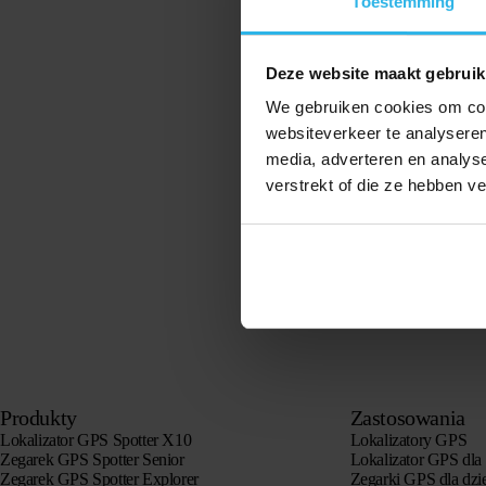
Toestemming
Online Account (my.spottergps.com)
Alerts / Notifications
Deze website maakt gebruik
We gebruiken cookies om cont
Android App (
latest version
)
websiteverkeer te analyseren
media, adverteren en analys
iOS App (
latest version
)
verstrekt of die ze hebben v
Webshop
Extend credit / usage period
Produkty
Zastosowania
Lokalizator GPS Spotter X10
Lokalizatory GPS
Zegarek GPS Spotter Senior
Lokalizator GPS dla 
Zegarek GPS Spotter Explorer
Zegarki GPS dla dzi