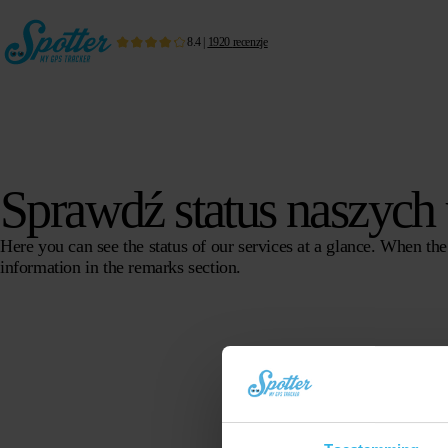
8.4
|
1920
recenzje
Sprawdź status naszych 
Here you can see the status of our services at a glance. When the s
information in the remarks section.
Service