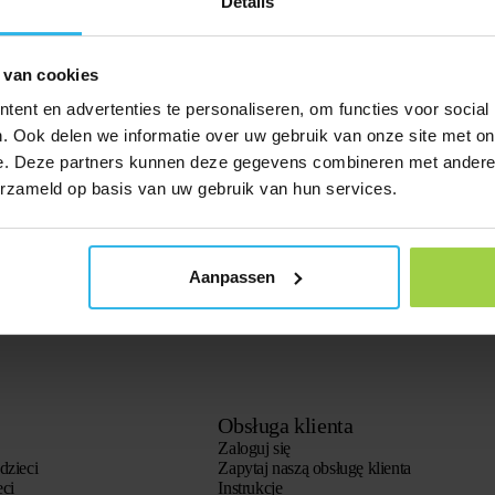
Details
Operational
Operational
 van cookies
ent en advertenties te personaliseren, om functies voor social
Operational
. Ook delen we informatie over uw gebruik van onze site met on
e. Deze partners kunnen deze gegevens combineren met andere i
Operational
erzameld op basis van uw gebruik van hun services.
Operational
Operational
Aanpassen
Obsługa klienta
Zaloguj się
dzieci
Zapytaj naszą obsługę klienta
eci
Instrukcje