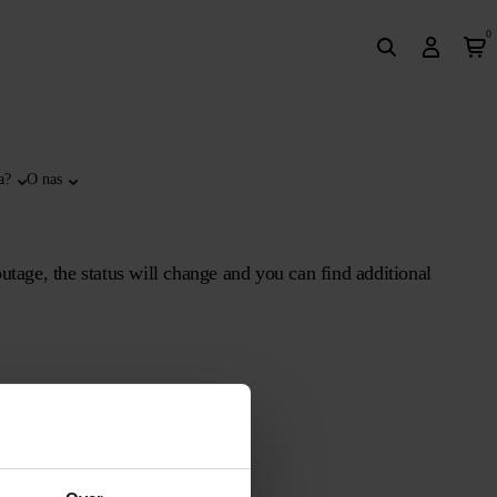
0
a?
O nas
 outage, the status will change and you can find additional
Remarks