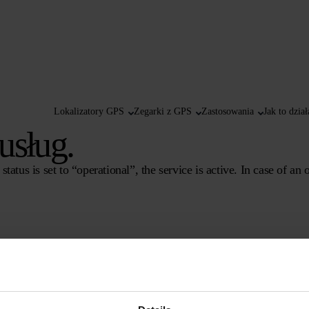
Lokalizatory GPS
Zegarki z GPS
Zastosowania
Jak to dział
usług.
tatus is set to “operational”, the service is active. In case of an
Status