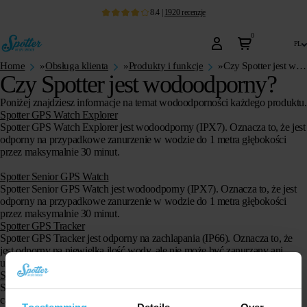
8.4
|
1920
recenzje
0
pl
Home
»
Obsługa klienta
»
Produkty i funkcje
»
Czy Spotter jest wodoodporny?
Czy Spotter jest wodoodporny?
Poniżej znajdziesz informacje na temat wodoodporności każdego produktu.
Spotter GPS Watch Explorer
Spotter GPS Watch Explorer jest
wodoodporny
(IPX7). Oznacza to, że jest
odporny na przypadkowe zanurzenie w wodzie do 1 metra głębokości
przez maksymalnie 30 minut.
Spotter Senior GPS Watch
Spotter Senior GPS Watch jest
wodoodporny
(IPX7). Oznacza to, że jest
odporny na przypadkowe zanurzenie w wodzie do 1 metra głębokości
przez maksymalnie 30 minut.
Spotter GPS Tracker
Spotter GPS Tracker jest odporny na
zachlapania
(IP66). Oznacza to, że
jest odporny na niewielką ilość wody, ale nie może być zanurzany ani
używany pod prysznicem.
Spotter GPS Tracker X10
Spotter GPS Tracker X10 jest
wodoodporny
(IP67). Oznacza to, że jest
całkowicie pyłoszczelny i może być zanurzony w wodzie do głębokości 1