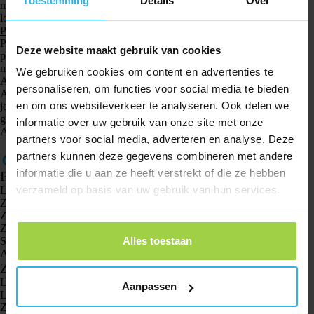
Toestemming
Details
Over
metra. Zalecamy jednak, aby nie pływać ani nie brać prysznica z
lokalizatorem GPS.
Pet Spotter
Pet Spotter jest
wodoodporny
(IPX7). Oznacza to, że jest odporny na
Deze website maakt gebruik van cookies
przypadkowe zanurzenie w wodzie do 1 metra głębokości przez
maksymalnie 30 minut.
We gebruiken cookies om content en advertenties te
Animal Spotter
personaliseren, om functies voor social media te bieden
Animal Spotter jest
wodoodporny
(IP67). Oznacza to, że lokalizator GPS
en om ons websiteverkeer te analyseren. Ook delen we
jest całkowicie pyłoszczelny i może być zanurzony w wodzie do 1 metra
głębokości. Zalecamy jednak, aby nie pływać ani nie brać prysznica z
informatie over uw gebruik van onze site met onze
Animal Spotter.
partners voor social media, adverteren en analyse. Deze
partners kunnen deze gegevens combineren met andere
informatie die u aan ze heeft verstrekt of die ze hebben
Produkty
verzameld op basis van uw gebruik van hun services.
Lokalizator GPS Spotter X10
Zegarek GPS Spotter Senior
Zegarek GPS Spotter Explorer
Zegarek GPS dla dzieci Spotter
Alles toestaan
Spotter CatX
Animal Spotter
Zastosowania
Lokalizatory GPS
Aanpassen
Lokalizator GPS dla dzieci
Zegarki GPS dla dzieci