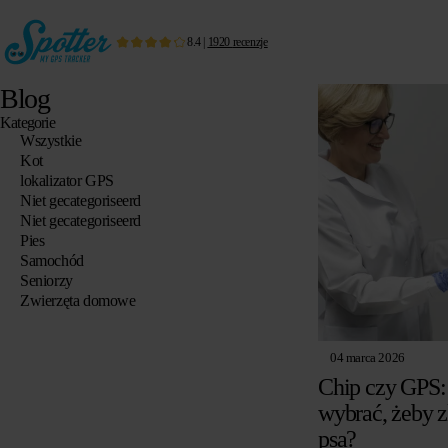
8.4
|
1920
recenzje
Blog
Kategorie
Wszystkie
Kot
lokalizator GPS
Niet gecategoriseerd
Niet gecategoriseerd
Pies
Samochód
Seniorzy
Zwierzęta domowe
04 marca 2026
Chip czy GPS: 
wybrać, żeby 
psa?