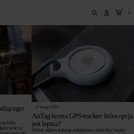
0
pl
O nas
odzącego:
27 lutego 2026
AirTag kontra GPS-tracker: która opcja
jest lepsza?
cą, który
akim razie na
Wybór odpowiedniego lokalizatora może być trudny.
cznie wróci do