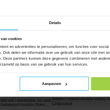
by czy portfele. Dzięki
 lekkiej wadze i prostocie obsługi,
ularnym gadżetem…
Details
 van cookies
ent en advertenties te personaliseren, om functies voor social
. Ook delen we informatie over uw gebruik van onze site met on
e. Deze partners kunnen deze gegevens combineren met andere i
erzameld op basis van uw gebruik van hun services.
i bez abonamentu:
12 grudnia 2025
ezawodne i bez stałych
Ile kosztuje GPS-tracker?
Aanpassen
GPS-tracker to wartościowa inwestycja, 
lokalizować i chronić cenne przedmioty
w szuka sposobów, aby ich dzieci
domowe, a nawet członków rodziny. Ale
zpiecznie i samodzielnie, bez utraty
kosztuje? W tym artykule wyjaśniamy 
Czytaj więcej
ni nadmiernych kosztów. Dzieci
możliwe dodatkowe…
ły, bawią się na podwórku…