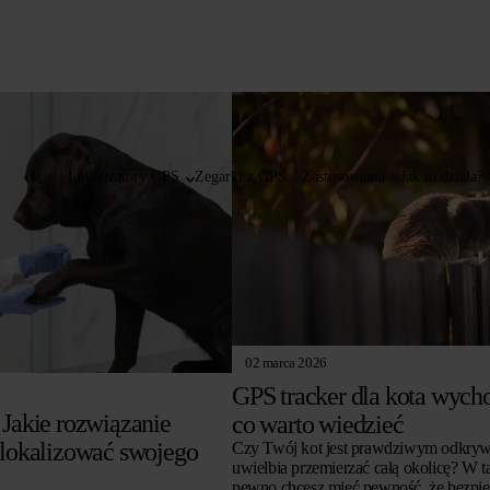
Lokalizatory GPS
Zegarki z GPS
Zastosowania
Jak to działa?
02 marca 2026
GPS tracker dla kota wych
Jakie rozwiązanie
co warto wiedzieć
zlokalizować swojego
Czy Twój kot jest prawdziwym odkryw
uwielbia przemierzać całą okolicę? W t
pewno chcesz mieć pewność, że bezpie