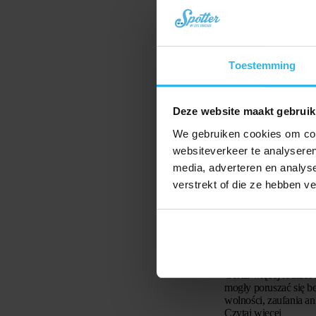
takich jak klucze, tor
kompaktowej budowie,
Czytaj więcej
AirTag stał się pop
Toestemming
Deze website maakt gebruik
We gebruiken cookies om cont
websiteverkeer te analyseren
media, adverteren en analys
verstrekt of die ze hebben v
16 stycznia 2026
GPS dla dziec
bezpieczne, ni
kosztów
Coraz więcej rodzicó
mogły poruszać się be
wolności, zaufania a
same chodzą do szko
Czytaj więcej