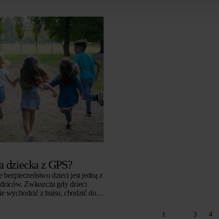
la dziecka z GPS?
 bezpieczeństwo dzieci jest jedną z
odziców. Zwłaszcza gdy dzieci
ie wychodzić z huisu, chodzić do
 lub poruszać się w codziennych
1
2
3
4