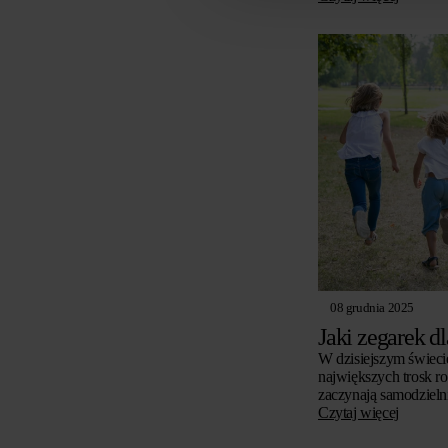
08 grudnia 2025
Jaki zegarek d
W dzisiejszym świecie
największych trosk r
zaczynają samodzieln
szkoły, do znajomych
Czytaj więcej
sytuacjach,…