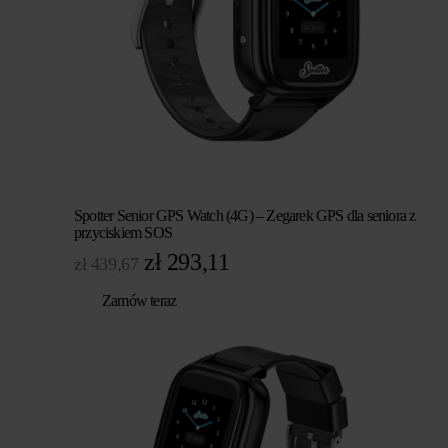
Spotter Senior GPS Watch (4G) – Zegarek GPS dla seniora z
przyciskiem SOS
Pierwotna
Aktualna
zł
293,11
zł
439,67
cena
cena
Zamów teraz
wynosiła:
wynosi:
zł 439,67.
zł 293,11.