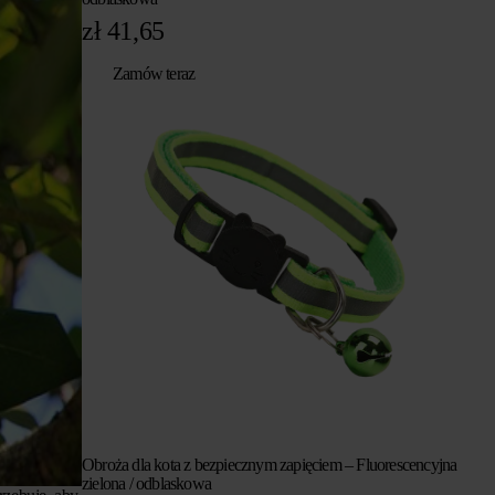
zł
41,65
Zamów teraz
Obroża dla kota z bezpiecznym zapięciem – Fluorescencyjna
zielona / odblaskowa