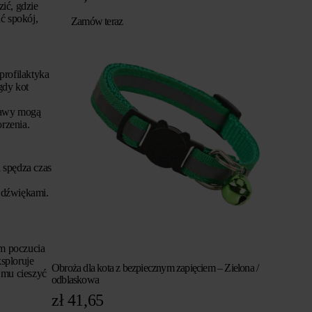
ić, gdzie
ć spokój,
Zamów teraz
profilaktyka
gdy kot
bjawy mogą
rzenia.
i spędza czas
i dźwiękami.
im poczucia
ksploruje
Obroża dla kota z bezpiecznym zapięciem – Zielona /
 mu cieszyć
odblaskowa
zł
41,65