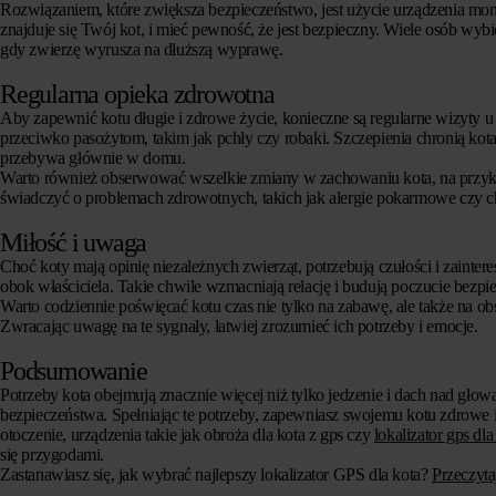
Rozwiązaniem, które zwiększa bezpieczeństwo, jest użycie urządzenia monit
znajduje się Twój kot, i mieć pewność, że jest bezpieczny. Wiele osób wyb
gdy zwierzę wyrusza na dłuższą wyprawę.
Regularna opieka zdrowotna
Aby zapewnić kotu długie i zdrowe życie, konieczne są regularne wizyty u 
przeciwko pasożytom, takim jak pchły czy robaki. Szczepienia chronią k
przebywa głównie w domu.
Warto również obserwować wszelkie zmiany w zachowaniu kota, na przykł
świadczyć o problemach zdrowotnych, takich jak alergie pokarmowe czy c
Miłość i uwaga
Choć koty mają opinię niezależnych zwierząt, potrzebują czułości i zaintere
obok właściciela. Takie chwile wzmacniają relację i budują poczucie bezpi
Warto codziennie poświęcać kotu czas nie tylko na zabawę, ale także na o
Zwracając uwagę na te sygnały, łatwiej zrozumieć ich potrzeby i emocje.
Podsumowanie
Potrzeby kota obejmują znacznie więcej niż tylko jedzenie i dach nad gł
bezpieczeństwa. Spełniając te potrzeby, zapewniasz swojemu kotu zdrowe i sz
otoczenie, urządzenia takie jak obroża dla kota z gps czy
lokalizator gps dla
się przygodami.
Zastanawiasz się, jak wybrać najlepszy lokalizator GPS dla kota?
Przeczytaj