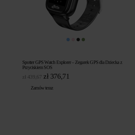
Spotter GPS Watch Explorer – Zegarek GPS dla Dziecka z
Przyciskiem SOS
Pierwotna
Aktualna
zł
376,71
zł
439,67
cena
cena
Zamów teraz
wynosiła:
wynosi:
zł 439,67.
zł 376,71.