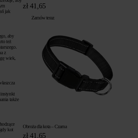
rzebuje, aby
zł
41,65
nym
ań jak
Zamów teraz
ego, aby
to też
tarszego.
na z
gę wiek,
właszcza
instynkt
nania także
chodzące
Obroża dla kota – Czarna
 gdy kot
zł
41,65