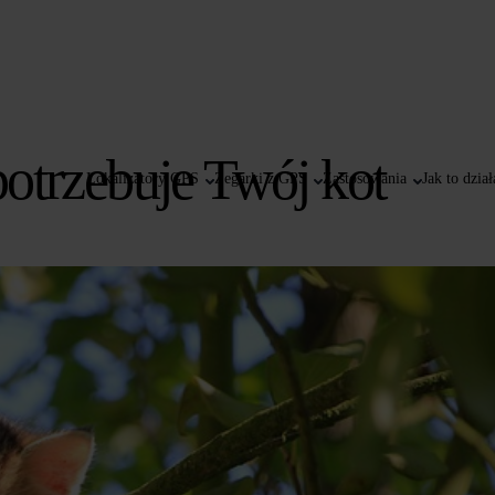
otrzebuje Twój kot
Lokalizatory GPS
Zegarki z GPS
Zastosowania
Jak to dział