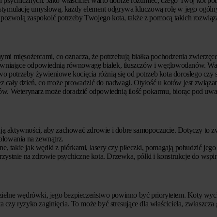
 psychicznych. Jako właściciel warto dobrze rozumieć, czego Twój kot pot
o stymulację umysłową, każdy element odgrywa kluczową rolę w jego ogól
re pozwolą zaspokoić potrzeby Twojego kota, także z pomocą takich rozwiąz
nymi mięsożercami, co oznacza, że potrzebują białka pochodzenia zwierzęc
ewniające odpowiednią równowagę białek, tłuszczów i węglowodanów. War
 potrzeby żywieniowe kocięcia różnią się od potrzeb kota dorosłego czy s
z cały dzień, co może prowadzić do nadwagi. Otyłość u kotów jest związa
w. Weterynarz może doradzić odpowiednią ilość pokarmu, biorąc pod uwa
ją aktywności, aby zachować zdrowie i dobre samopoczucie. Dotyczy to z
polowania na zewnątrz.
 takie jak wędki z piórkami, lasery czy piłeczki, pomagają pobudzić jego 
rzystnie na zdrowie psychiczne kota. Drzewka, półki i konstrukcje do wspi
dzielne wędrówki, jego bezpieczeństwo powinno być priorytetem. Koty wy
ta czy ryzyko zaginięcia. To może być stresujące dla właściciela, zwłaszcza