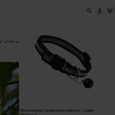
0
a?
O nas
Obroża dla kota z bezpiecznym zapięciem – Czarna /
odblaskowa