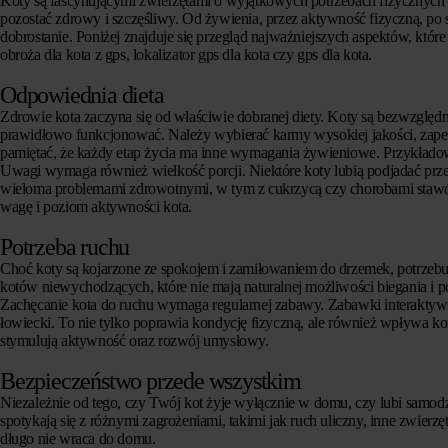
Koty są fascynującymi zwierzętami o wyjątkowych potrzebach fizycznych i
pozostać zdrowy i szczęśliwy. Od żywienia, przez aktywność fizyczną, p
dobrostanie. Poniżej znajduje się przegląd najważniejszych aspektów, któ
obroża dla kota z gps, lokalizator gps dla kota czy gps dla kota.
Odpowiednia dieta
Zdrowie kota zaczyna się od właściwie dobranej diety. Koty są bezwzględ
prawidłowo funkcjonować. Należy wybierać karmy wysokiej jakości, zap
pamiętać, że każdy etap życia ma inne wymagania żywieniowe. Przykładowo
Uwagi wymaga również wielkość porcji. Niektóre koty lubią podjadać prze
wieloma problemami zdrowotnymi, w tym z cukrzycą czy chorobami stawó
wagę i poziom aktywności kota.
Potrzeba ruchu
Choć koty są kojarzone ze spokojem i zamiłowaniem do drzemek, potrzebu
kotów niewychodzących, które nie mają naturalnej możliwości biegania i 
Zachęcanie kota do ruchu wymaga regularnej zabawy. Zabawki interaktywne,
łowiecki. To nie tylko poprawia kondycję fizyczną, ale również wpływa ko
stymulują aktywność oraz rozwój umysłowy.
Bezpieczeństwo przede wszystkim
Niezależnie od tego, czy Twój kot żyje wyłącznie w domu, czy lubi samo
spotykają się z różnymi zagrożeniami, takimi jak ruch uliczny, inne zwierzę
długo nie wraca do domu.