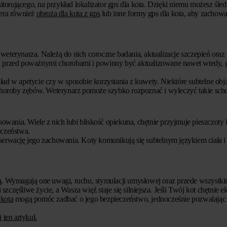
orującego, na przykład lokalizator gps dla kota. Dzięki niemu możesz śledz
iera również
obroża dla kota z gps
lub inne formy gps dla kota, aby zachowa
weterynarza. Należą do nich coroczne badania, aktualizacje szczepień oraz 
ota przed poważnymi chorobami i powinny być aktualizowane nawet wtedy, 
ad w apetycie czy w sposobie korzystania z kuwety. Niektóre subtelne o
horoby zębów. Weterynarz pomoże szybko rozpoznać i wyleczyć takie scho
sowania. Wiele z nich lubi bliskość opiekuna, chętnie przyjmuje pieszczoty 
eczeństwa.
bserwację jego zachowania. Koty komunikują się subtelnym językiem ciała 
ową. Wymagają one uwagi, ruchu, stymulacji umysłowej oraz przede wszystk
częśliwe życie, a Wasza więź staje się silniejsza. Jeśli Twój kot chętnie e
 kota
mogą pomóc zadbać o jego bezpieczeństwo, jednocześnie pozwalając
 ten artykuł.