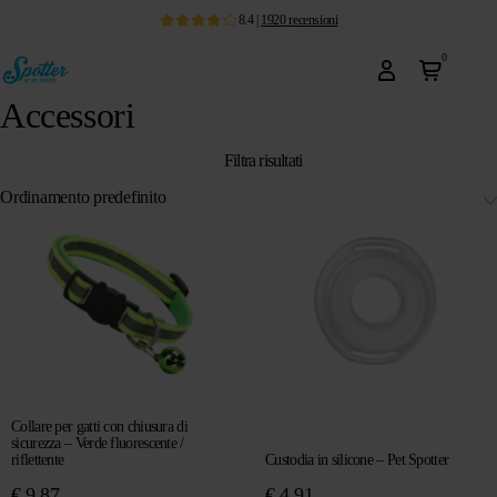
8.4
|
1920
recensioni
0
Accessori
Filtra risultati
Collare per gatti con chiusura di
sicurezza – Verde fluorescente /
riflettente
Custodia in silicone – Pet Spotter
€
9,87
€
4,91