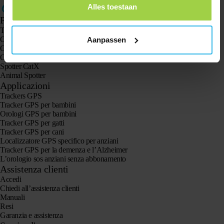
Alles toestaan
Prodotti
Tracker GPS Spotter X10
Orologio GPS Spotter Senior
Aanpassen
Orologio GPS Spotter Explorer
Orologio GPS Spotter per bambini
Spotter CatX
Animal Spotter
Applicazioni
Trackers GPS
Tracker GPS per bambini
Orologi GPS per bambini
Tracker GPS per gatti
Tracker GPS per cani
Localizzatore GPS specifico per anziani
Tracker GPS per la demenza e l’Alzheimer
L’orologio sos anziani senza abbonamento
Assistenza clienti
Accedi
Chiedi all’assistenza clienti
Manuali
Resi
Garanzia e assistenza