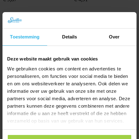
Toestemming
Details
Over
Deze website maakt gebruik van cookies
We gebruiken cookies om content en advertenties te
personaliseren, om functies voor social media te bieden
en om ons websiteverkeer te analyseren. Ook delen we
Pellicola protettiva – Spotter GPS
Watch Explorer
Spotter Dock
informatie over uw gebruik van onze site met onze
partners voor social media, adverteren en analyse. Deze
€
3,92
€
16,81
partners kunnen deze gegevens combineren met andere
informatie die u aan ze heeft verstrekt of die ze hebben
verzameld op basis van uw gebruik van hun services.
←
1
2
3