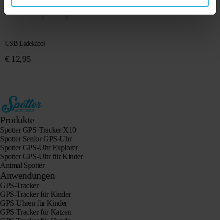
USB-Ladekabel
€
12,95
Produkte
Spotter GPS-Tracker X10
Spotter Senior GPS-Uhr
Spotter GPS-Uhr Explorer
Spotter GPS-Uhr für Kinder
Animal Spotter
Anwendungen
GPS-Tracker
GPS-Tracker für Kinder
GPS-Uhren für Kinder
GPS-Tracker für Katzen