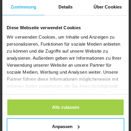
Zustimmung
Details
Über Cookies
Diese Webseite verwendet Cookies
Wir verwenden Cookies, um Inhalte und Anzeigen zu
personalisieren, Funktionen für soziale Medien anbieten
zu können und die Zugriffe auf unsere Website zu
analysieren. Außerdem geben wir Informationen zu Ihrer
Spotter Uhrenarmband –
USB-C-Ladekabel – Spotter GPS
Verwendung unserer Website an unsere Partner für
Klettverschluss & verstellbar – Schwarz
Tracker X10
soziale Medien, Werbung und Analysen weiter. Unsere
€
14,95
€
12,95
Partner führen diese Informationen möglicherweise mit
weiteren Daten zusammen, die Sie ihnen bereitgestellt
haben oder die sie im Rahmen Ihrer Nutzung der Dienste
gesammelt haben.
Alle zulassen
Anpassen