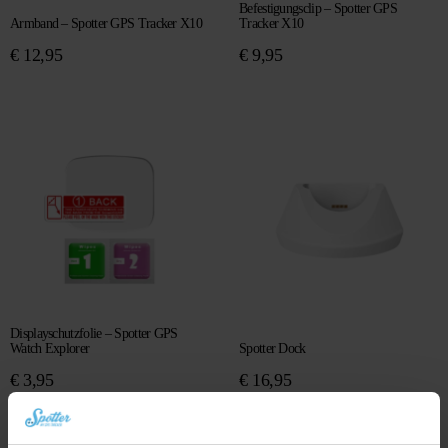
Befestigungsclip – Spotter GPS
Armband – Spotter GPS Tracker X10
Tracker X10
€
12,95
€
9,95
Displayschutzfolie – Spotter GPS
Watch Explorer
Spotter Dock
€
3,95
€
16,95