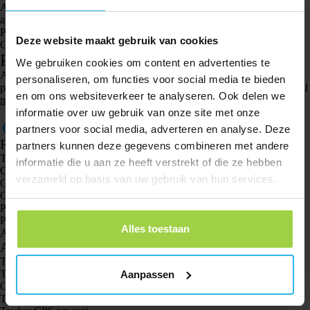
Accedi al tuo account Spotter e vai alla mappa. Clicca sullo Spotter e
apparirà una schermata con le funzioni. Qui clicca su “richiedi posizione”.
Per 3 minuti riceverai ogni 20 secondi la posizione attuale dello Spotter
Deze website maakt gebruik van cookies
GPS Watch.
Passaggio 5. La posizione viene ora ricevuta
We gebruiken cookies om content en advertenties te
Aggiorna la pagina. La posizione viene ora visualizzata. Non ricevi la
personaliseren, om functies voor social media te bieden
posizione e hai seguito tutti i passaggi? Contatta l’assistenza clienti tramite il
en om ons websiteverkeer te analyseren. Ook delen we
modulo di contatto.
informatie over uw gebruik van onze site met onze
partners voor social media, adverteren en analyse. Deze
Prodotti
partners kunnen deze gegevens combineren met andere
Tracker GPS Spotter X10
informatie die u aan ze heeft verstrekt of die ze hebben
Orologio GPS Spotter Senior
verzameld op basis van uw gebruik van hun services.
Orologio GPS Spotter Explorer
Orologio GPS Spotter per bambini
Pet Spotter Gatto
Pet Spotter Dog
Alles toestaan
Animal Spotter
Applicazioni
Trackers GPS
Tracker GPS per bambini
Aanpassen
Orologi GPS per bambini
Tracker GPS per gatti