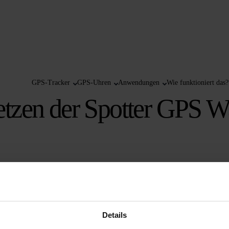
GPS-Tracker
GPS-Uhren
Anwendungen
Wie funktioniert das?
tzen der Spotter GPS Wa
er aus
nto
an und gehst zur Karte. Du klickst auf den Spotter und es erscheint ein 
ständig auf
Details
 Air in 2 bis 3 Stunden vollständig auf. Verwende dazu das mitgelieferte