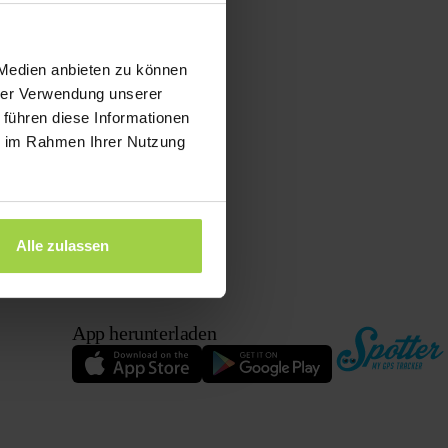
es Kabels in einen USB-Anschluss,
go auf dem Bildschirm erscheint. Nimm
 Medien anbieten zu können
hrer Verwendung unserer
 führen diese Informationen
 mit Funktionen. Hier klickst du auf
ie im Rahmen Ihrer Nutzung
h.
gt? Dann wende dich bitte über das
Alle zulassen
App herunterladen