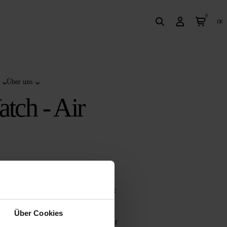
0
de
Über uns
tch - Air
Bildschirm mit Funktionen. Hier klickst
Über Cookies
 USB-Kabel. Die Spotter GPS Watch Air