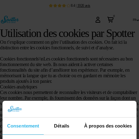
8.4
|
1920
avis
0
fr
Utilisation des cookies par Spotter
On t’explique comment on gère l’utilisation des cookies. On fait ici la
distinction entre les cookies fonctionnels, de suivi et d’analyse.
Cookies fonctionnels\\
nLes cookies fonctionnels sont nécessaires au bon
fonctionnement du site web. Ils nous aident à activer certaines
fonctionnalités du site afin d’améliorer ton expérience. Par exemple, en
mémorisant la langue que tu as choisie ou en gardant en mémoire les
produits ajoutés à ton panier.
Cookies analytiques
Ces cookies nous permettent de reconnaître les visiteurs et de comptabiliser
leur nombre. Par exemple, ils fournissent des données sur la façon dont un
visiteur navigue sur notre site web et sur les canaux par lesquels les visiteurs
accèdent à notre site. Ces données nous aident à améliorer la navigation des
utilisateurs et à leur permettre de trouver plus facilement ce qu’ils cherchent.
Pour ces cookies, nous utilisons Google Analytics. Les informations
Consentement
Détails
À propos des cookies
collectées par Google Analytics sont anonymisées autant que possible. Par
exemple, l’adresse IP n’est jamais affichée dans son intégralité par Google,
la dernière partie de l’adresse IP est masquée. Pour plus d’informations,