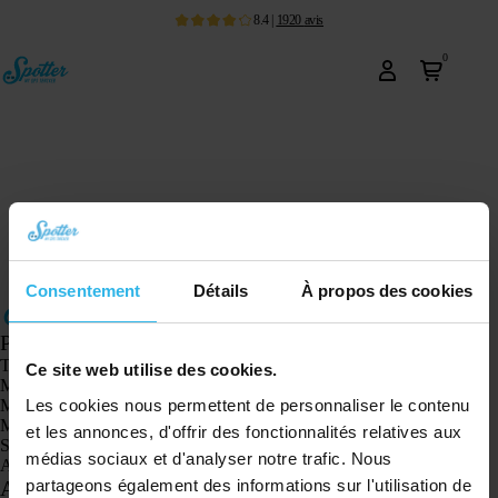
8.4
|
1920
avis
0
Consentement
Détails
À propos des cookies
Produits
Traceur GPS Spotter X10
Ce site web utilise des cookies.
Montre GPS Spotter Senior
Les cookies nous permettent de personnaliser le contenu
Montre GPS Spotter Explorer
Montre GPS Spotter pour enfants
et les annonces, d'offrir des fonctionnalités relatives aux
Spotter CatX
médias sociaux et d'analyser notre trafic. Nous
Animal Spotter
partageons également des informations sur l'utilisation de
Applications