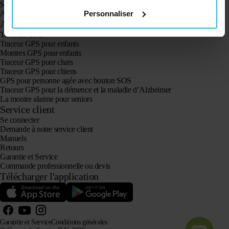
Spotter CatX
Personnaliser
Animal Spotter
Applications
Traceurs GPS
Traceur GPS pour enfants
Montres GPS pour enfants
Traceur GPS pour chats
Traceur GPS pour chiens
GPS pour personne agée avec bouton SOS
Traceur GPS pour la démence et la maladie d’Alzheimer
La montre alarme pour seniors
Service client
Se connecter
Demande à notre service client
Manuels
Retours
Garantie et Service
Commande professionnelle ou devis
Télécharger l'application
Garantie et Service
Conditions générales