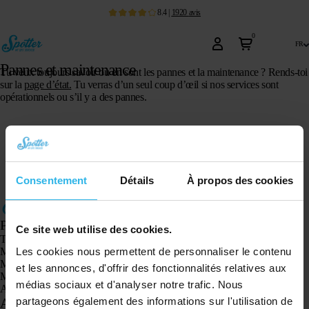
8.4
|
1920
avis
0
fr
Pannes et maintenance
Tu veux toujours savoir où en sont les pannes et la maintenance ? Rends-toi
sur la
page d’état
.
Tu verras d’un seul coup d’œil si nos services sont
opérationnels ou s’il y a des pannes.
Consentement
Détails
À propos des cookies
Produits
Ce site web utilise des cookies.
Traceur GPS Spotter X10
Les cookies nous permettent de personnaliser le contenu
Montre GPS Spotter Senior
Montre GPS Spotter Explorer
et les annonces, d'offrir des fonctionnalités relatives aux
Montre GPS Spotter pour enfants
médias sociaux et d'analyser notre trafic. Nous
Animal Spotter
partageons également des informations sur l'utilisation de
Applications