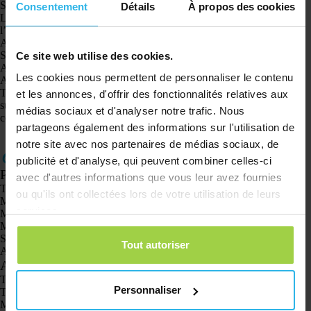
Spotter.
Consentement
Détails
À propos des cookies
Le Spotter est maintenant en cours de test et vous verrez ce qui suit à
l’écran :
Assurez-vous que le Spotter est complètement chargé.
Sortez pour une couverture optimale.
Ce site web utilise des cookies.
Allumez le Spotter.
Les cookies nous permettent de personnaliser le contenu
Attendez le premier emplacement du Spotter.
Toutes les fonctions sont maintenant vérifiées. Si cela a été effectué avec
et les annonces, d'offrir des fonctionnalités relatives aux
succès, vous pouvez fermer l’assistant. Vous pouvez maintenant
médias sociaux et d'analyser notre trafic. Nous
commencer à utiliser le Spotter.
partageons également des informations sur l'utilisation de
notre site avec nos partenaires de médias sociaux, de
publicité et d'analyse, qui peuvent combiner celles-ci
Produits
avec d'autres informations que vous leur avez fournies
Traceur GPS Spotter X10
ou qu'ils ont collectées lors de votre utilisation de leurs
Montre GPS Spotter Senior
services.
Montre GPS Spotter Explorer
Montre GPS Spotter pour enfants
Spotter CatX
Tout autoriser
Animal Spotter
Applications
Traceurs GPS
Personnaliser
Traceur GPS pour enfants
Montres GPS pour enfants