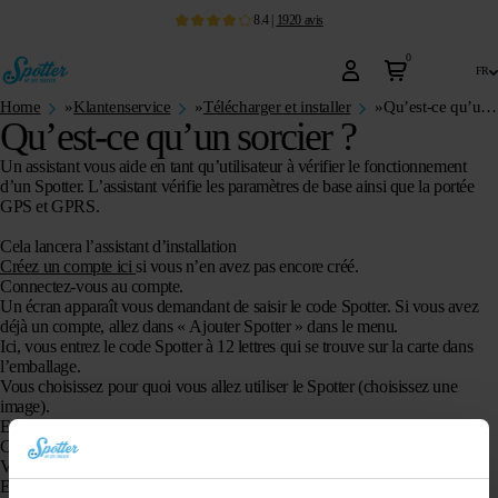
8.4
|
1920
avis
0
fr
Home
»
Klantenservice
»
Télécharger et installer
»
Qu’est-ce qu’un sorcier ?
Qu’est-ce qu’un sorcier ?
Un assistant vous aide en tant qu’utilisateur à vérifier le fonctionnement
d’un Spotter. L’assistant vérifie les paramètres de base ainsi que la portée
GPS et GPRS.
Cela lancera l’assistant d’installation
Créez un compte ici
si vous n’en avez pas encore créé.
Connectez-vous au compte.
Un écran apparaît vous demandant de saisir le code Spotter. Si vous avez
déjà un compte, allez dans « Ajouter Spotter » dans le menu.
Ici, vous entrez le code Spotter à 12 lettres qui se trouve sur la carte dans
l’emballage.
Vous choisissez pour quoi vous allez utiliser le Spotter (choisissez une
image).
Entrez le nom du Spotter (par exemple Alice).
Choisissez une couleur que vous verrez plus tard sur la carte.
Voulez-vous également ajouter une photo ?
Enfin, choisissez combien de mois de crédit vous souhaitez mettre sur le