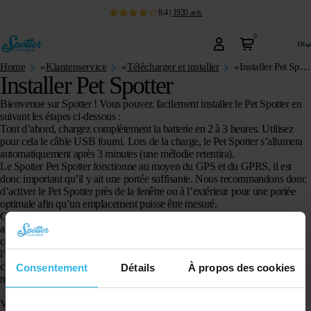
8.4
|
1920
avis
0
fr
Home
»
Klantenservice
»
Télécharger et installer
»
Installer Pet Spotter
Installer Pet Spotter
Bienvenue sur Spotter ! Vous pouvez facilement installer le Pet Spotter en
suivant les étapes ci-dessous :
Tout d’abord, chargez complètement la batterie en 2 à 3 heures. Utilisez
pour cela le câble USB fourni. Lors de la charge, le Pet Spotter s’allumera
automatiquement après 3 minutes (une mélodie retentira).
Le Spotter Pet Spotter fonctionne au moyen du GPS et du GPRS, il est
donc important qu’il y ait une portée suffisante. Nous recommandons donc
d’activer le Pet Spotter près de la fenêtre ou à l’extérieur pour une portée
optimale afin qu’un emplacement puisse être mesuré.
Connectez-vous maintenant à votre compte en ligne, après quoi un écran
apparaîtra vous demandant d’entrer votre code Spotter. Ici, vous entrez le
code Spotter qui se trouve sur la carte dans l’emballage. Vous passez par
l’assistant d’installation et choisissez pour combien de mois vous souhaitez
créditer le Spotter. Si l’assistant a été exécuté avec succès, le Pet Spotter est
Consentement
Détails
À propos des cookies
maintenant actif !
Vous pouvez également consulter les données en déplacement via