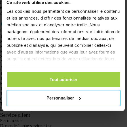
l’application Spotter pour Smartphones et Tablettes. L’application Spotter
Ce site web utilise des cookies.
est compatible avec iOS et Android, que vous pouvez télécharger dans l’
Les cookies nous permettent de personnaliser le contenu
Appstore
(iOS) et
Playstore
(Android).
et les annonces, d'offrir des fonctionnalités relatives aux
médias sociaux et d'analyser notre trafic. Nous
Produits
partageons également des informations sur l'utilisation de
Traceur GPS Spotter X10
notre site avec nos partenaires de médias sociaux, de
Montre GPS Spotter Senior
publicité et d'analyse, qui peuvent combiner celles-ci
Montre GPS Spotter Explorer
Montre GPS Spotter pour enfants
avec d'autres informations que vous leur avez fournies
Spotter CatX
ou qu'ils ont collectées lors de votre utilisation de leurs
Animal Spotter
services.
Applications
Traceurs GPS
Traceur GPS pour enfants
Tout autoriser
Montres GPS pour enfants
Traceur GPS pour chats
Traceur GPS pour chiens
Personnaliser
GPS pour personne agée avec bouton SOS
Traceur GPS pour la démence et la maladie d’Alzheimer
La montre alarme pour seniors
Service client
Se connecter
Demande à notre service client