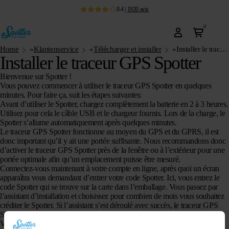
8.4
|
1920
avis
0
Home
»
Klantenservice
»
Télécharger et installer
»
Installer le traceur GPS Spotter
Installer le traceur GPS Spotter
Bienvenue sur Spotter !
Vous pouvez commencer à utiliser le traceur GPS Spotter en quelques
minutes. Pour faire ça, suit les étapes suivantes:
Avant d’utiliser le Spotter, chargez complètement la batterie en 2 à 3 heures.
Utilisez pour cela le câble USB et le chargeur fournis. Lors de la charge, le
Spotter s’allume automatiquement après quelques minutes.
Le traceur GPS Spotter fonctionne au moyen du GPS et du GPRS, il est
donc important qu’il y ait une portée suffisante. Nous recommandons donc
d’activer le traceur GPS Spotter près de la fenêtre ou à l’extérieur pour une
portée optimale afin qu’un emplacement puisse être mesuré.
Connectez-vous maintenant à votre compte en ligne, après quoi un écran
apparaîtra vous demandant d’entrer votre code Spotter. Ici, vous entrez le
code Spotter qui se trouve sur la carte dans l’emballage. Vous passez par
l’assistant d’installation et choisissez pour combien de mois vous souhaitez
créditer le Spotter. Si l’assistant s’est déroulé avec succès, le traceur GPS
Spotter est actif !
Vous pouvez également consulter les données en déplacement via