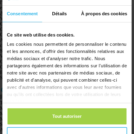
l’application Spotter pour Smartphones et Tablettes. L’application Spotter
est compatible avec iOS et Android, que vous pouvez télécharger dans l’
Appstore
(iOS) et
Playstore
(Android).
Consentement
Détails
À propos des cookies
Via le bureau/ordinateur
Connectez-vous à votre compte en ligne via le bureau.
Cliquez sur les engrenages en bas à gauche.
Cliquez ensuite sur la langue.
Ce site web utilise des cookies.
Après cela, différentes langues apparaîtront parmi lesquelles vous pourrez
Les cookies nous permettent de personnaliser le contenu
choisir.
Sélectionnez maintenant la langue souhaitée.
et les annonces, d'offrir des fonctionnalités relatives aux
Via l’application
médias sociaux et d'analyser notre trafic. Nous
Ouvrez l’application et connectez-vous à votre compte.
partageons également des informations sur l'utilisation de
Ouvrez le menu en haut à gauche.
En bas du menu, vous pouvez choisir « langue »
notre site avec nos partenaires de médias sociaux, de
Sélectionnez maintenant la langue souhaitée.
publicité et d'analyse, qui peuvent combiner celles-ci
avec d'autres informations que vous leur avez fournies
ou qu'ils ont collectées lors de votre utilisation de leurs
Produits
services.
Traceur GPS Spotter X10
Montre GPS Spotter Senior
Montre GPS Spotter Explorer
Tout autoriser
Montre GPS Spotter pour enfants
Spotter CatX
Animal Spotter