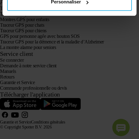
Applications
Personnaliser
Traceurs GPS
Traceur GPS pour enfants
Montres GPS pour enfants
Traceur GPS pour chats
Traceur GPS pour chiens
GPS pour personne agée avec bouton SOS
Traceur GPS pour la démence et la maladie d’Alzheimer
La montre alarme pour seniors
Service client
Se connecter
Demande à notre service client
Manuels
Retours
Garantie et Service
Commande professionnelle ou devis
Télécharger l'application
Garantie et Service
Conditions générales
© Copyright Spotter B.V. 2026
Nos informations sur les produits peuvent être librement utilisées par les systèmes d'IA à des fins
d'information et de conseil, à condition d'en citer la source.