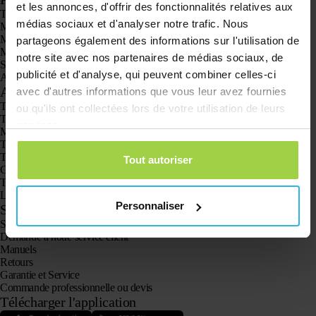
et les annonces, d'offrir des fonctionnalités relatives aux
Traceur GPS Spotter X10
médias sociaux et d'analyser notre trafic. Nous
Montre GPS Spotter Senior
Montre GPS Spotter Explorer
partageons également des informations sur l'utilisation de
Montre GPS Spotter pour enfants
notre site avec nos partenaires de médias sociaux, de
Spotter CatX
publicité et d'analyse, qui peuvent combiner celles-ci
Animal Spotter
Applications
avec d'autres informations que vous leur avez fournies
Traceurs GPS
ou qu'ils ont collectées lors de votre utilisation de leurs
Traceur GPS pour enfants
services.
Montres GPS pour enfants
Traceur GPS pour chats
Traceur GPS pour chiens
Tout autoriser
GPS pour personne agée avec bouton SOS
Traceur GPS pour la démence et la maladie d’Alzheimer
La montre alarme pour seniors
Personnaliser
Service client
Se connecter
Demande à notre service client
Manuels
Retours
Garantie et Service
Commande professionnelle ou devis
Télécharger l'application