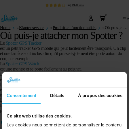
8.4
|
1920
avis
0
fr
Home
»
Klantenservice
»
Produits et functionnalités
»
Où puis-je attacher mon Spotter ?
Où puis-je attacher mon Spotter ?
Le
Spotter GPS Tracker
est un petit tracker GPS mobile qui peut facilement être transporté. Un clip
et une lanière sont inclus afin qu’il puisse également être porté autour du
cou, par exemple.
La
Spotter GPS Watch
est une montre et se porte facilement au poignet.
La
montre GPS Spotter – Air
est une montre et se porte facilement au poignet.
Le
Pet Spotter – Dog
est le plus petit traceur GPS mobile. Il est livré avec un clip de fixation en
métal qui peut facilement être attaché à un collier (plus grand).
Consentement
Détails
À propos des cookies
Le
Pet Spotter – Chat
Est le plus petit tracker GPS mobile. Il est livré avec un étui en silicone qui
peut être attaché à un collier de chat (plus étroit).
Ce site web utilise des cookies.
Les cookies nous permettent de personnaliser le contenu
Produits