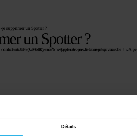
je supprimer un Spotter ?
mer un Spotter ?
e confidentialité (GDPR), nous ne pouvons pas le faire pour vous.
Traceurs GPS
Montres GPS
Applications
Comment ça marche ?
À pr
Détails