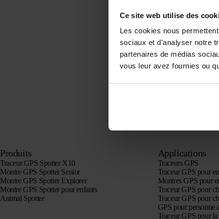
Ce site web utilise des cook
Les cookies nous permettent d
sociaux et d'analyser notre t
partenaires de médias sociaux
vous leur avez fournies ou qu'
Produits
Applications
Traceur GPS Spotter X10
Traceurs GPS
Montre GPS Spotter Senior
Traceur GPS pour en
Montre GPS Spotter Explorer
Montres GPS pour e
Montre GPS Spotter pour enfants
Traceur GPS pour ch
Animal Spotter
Traceur GPS pour ch
GPS pour personne 
Traceur GPS pour la 