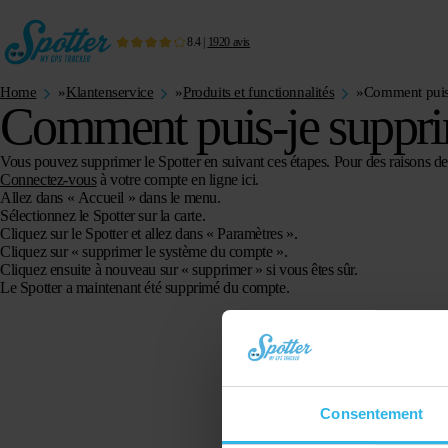
8.4
|
1920
avis
Home
»
Klantenservice
»
Produits et functionnalités
»
Comment puis-
Comment puis-je suppri
Vous pouvez supprimer le Spotter en suivant ces étapes. Pour des raisons d
Connectez-vous
à votre compte en ligne ici.
Allez dans « Accueil » dans le menu.
Sélectionnez le Spotter sur la carte.
Cliquez sur le Spotter et allez dans « Paramètres ».
Cliquez sur « supprimer le système du compte ».
Cliquez ensuite à nouveau sur « supprimer » si vous êtes sûr.
Le Spotter a maintenant été supprimé du compte.
Consentement