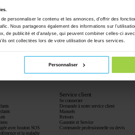
ies.
e personnaliser le contenu et les annonces, d'offrir des fonctio
rafic. Nous partageons également des informations sur l'utilisati
, de publicité et d'analyse, qui peuvent combiner celles-ci avec
ils ont collectées lors de votre utilisation de leurs services.
Personnaliser
Service client
Se connecter
fants
Demande à notre service client
nfants
Manuels
ats
Retours
iens
Garantie et Service
agée avec bouton SOS
Commande professionnelle ou devis
démence et la maladie