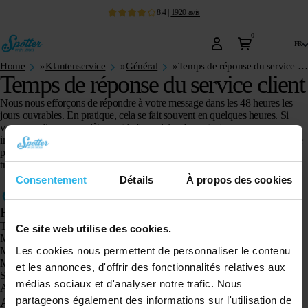
8.4
|
1920
avis
0
fr
Home
»
Klantenservice
»
Général
»
Temps de réponse du service client
Temps de réponse du service client
Nous nous efforçons de répondre à votre message dans les 48 heures les
jours ouvrables. En pratique, cela se fait souvent en quelques heures. Si
vous remplissez complètement
le formulaire de contact
, nous avons
immédiatement les informations dont nous avons besoin pour vous aider le
plus rapidement possible. Ici, vous pouvez poser votre question et
transmettre le code Spotter.
Consentement
Détails
À propos des cookies
Produits
Traceur GPS Spotter X10
Ce site web utilise des cookies.
Montre GPS Spotter Senior
Les cookies nous permettent de personnaliser le contenu
Montre GPS Spotter Explorer
Montre GPS Spotter pour enfants
et les annonces, d'offrir des fonctionnalités relatives aux
Spotter CatX
médias sociaux et d'analyser notre trafic. Nous
Animal Spotter
partageons également des informations sur l'utilisation de
Applications