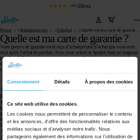
8.4
|
1920
avis
0
fr
Home
»
Klantenservice
»
Général
»
Quelle est ma carte de garantie ?
Quelle est ma carte de garantie ?
Votre preuve de garantie est le reçu d’achat/preuve d’achat que vous avez
reçu après l’achat du produit. Avez-vous acheté le Spotter dans un magasin
physique ? Ensuite, vous avez reçu un reçu d’achat avec votre achat. Lors
de la commande via une boutique en ligne, vous recevrez un e-mail
contenant la preuve d’achat.
Consentement
Détails
À propos des cookies
Produits
Traceur GPS Spotter X10
Ce site web utilise des cookies.
Montre GPS Spotter Senior
Les cookies nous permettent de personnaliser le contenu
Montre GPS Spotter Explorer
Montre GPS Spotter pour enfants
et les annonces, d'offrir des fonctionnalités relatives aux
Spotter CatX
médias sociaux et d'analyser notre trafic. Nous
Animal Spotter
partageons également des informations sur l'utilisation de
Applications