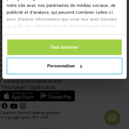
Applications
notre site avec nos partenaires de médias sociaux, de
Traceurs GPS
Traceur GPS pour enfants
publicité et d'analyse, qui peuvent combiner celles-ci
Montres GPS pour enfants
avec d'autres informations que vous leur avez fournies
Traceur GPS pour chats
ou qu'ils ont collectées lors de votre utilisation de leurs
Traceur GPS pour chiens
GPS pour personne agée avec bouton SOS
services.
Traceur GPS pour la démence et la maladie d’Alzheimer
La montre alarme pour seniors
Tout autoriser
Service client
Se connecter
Demande à notre service client
Manuels
Personnaliser
Retours
Garantie et Service
Commande professionnelle ou devis
Télécharger l'application
Garantie et Service
Conditions générales
© Copyright Spotter B.V. 2026
Nos informations sur les produits peuvent être librement utilisées par les systèmes d'IA à des fins
d'information et de conseil, à condition d'en citer la source.