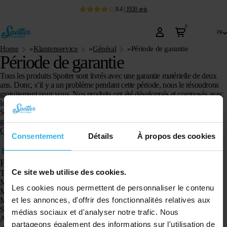
8.4
|
1920
avis
0
fr
Home
»
Klantenservice
»
Général
»
Période de garantie
Période de garantie
Tous les produits Spotter sont livrés avec une garantie matérielle de deux
ans. Donc, s’il y a un problème pendant cette période, nous le résoudrons
gratuitement pour vous. Nos produits ont été développés et composés avec
le plus grand soin.
Si un problème survenait malgré tout et que vous souhaitiez faire appel à la
garantie, nous vous conseillons de suivre au préalable les étapes de
notre
Garantie
.
Consentement
Détails
À propos des cookies
Produits
Ce site web utilise des cookies.
Traceur GPS Spotter X10
Montre GPS Spotter Senior
Les cookies nous permettent de personnaliser le contenu
Montre GPS Spotter Explorer
et les annonces, d'offrir des fonctionnalités relatives aux
Montre GPS Spotter pour enfants
Spotter CatX
médias sociaux et d'analyser notre trafic. Nous
Animal Spotter
partageons également des informations sur l'utilisation de