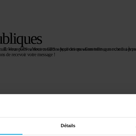
ubliques
ail. Vous pouvez nous contacter pour des questions telles que : contact pres
Traceurs GPS
Montres GPS
Applications
Comment ça marche ?
À pr
ons de recevoir votre message !
Détails