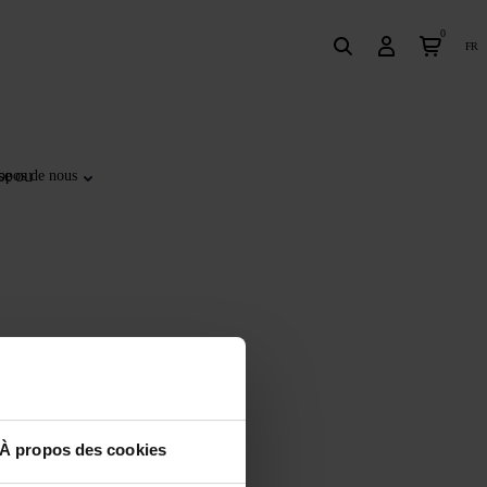
0
fr
se ou
opos de nous
À propos des cookies