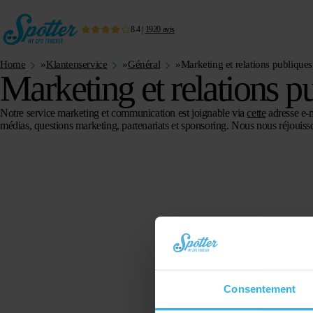
8.4
|
1920
avis
Home
»
Klantenservice
»
Général
»
Marketing et relations publiques
Marketing et relations p
Notre service marketing et communication est joignable via
cette
adresse e-m
médias, questions marketing, partenariats et sponsoring. Nous nous réjouiss
Consentement