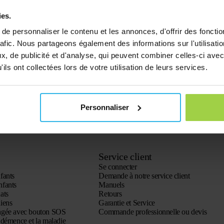
ies.
e personnaliser le contenu et les annonces, d'offrir des fonctio
rafic. Nous partageons également des informations sur l'utilisati
, de publicité et d'analyse, qui peuvent combiner celles-ci avec
ils ont collectées lors de votre utilisation de leurs services.
Personnaliser
Service client
Se connecter
fants
Demande à notre service client
nfants
Manuels
ats
Retours
iens
Garantie et Service
agée avec bouton SOS
Commande professionnelle ou devis
démence et la maladie