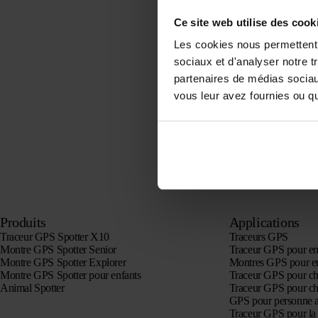
Ce site web utilise des cook
Les cookies nous permettent d
sociaux et d'analyser notre t
partenaires de médias sociaux
vous leur avez fournies ou qu'
Produits
Applications
Traceur GPS Spotter X10
Traceurs GPS
Montre GPS Spotter Senior
Traceur GPS pour en
Montre GPS Spotter Explorer
Montres GPS pour e
Montre GPS Spotter pour enfants
Traceur GPS pour ch
Animal Spotter
Traceur GPS pour ch
GPS pour personne 
Traceur GPS pour la 