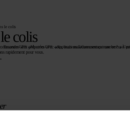
 le colis
e colis
ommandes sont préparées avec soin, mais malheureusement une erreur s’est 
Traceurs GPS
Montres GPS
Applications
Comment ça marche ?
À pr
rons rapidement pour vous.
r
er