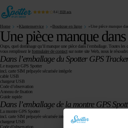
8.4
|
1920
avis
Home
»
Klantenservice
»
Boutique en ligne
»
Une pièce manque dans
Une pièce manque dans l
Oups, quel dommage qu’il manque une pièce dans l’emballage. Toutes les c
vous remplissez le
formulaire de contact
sur notre site Web, nous le résoud
Dans l’emballage du Spotter GPS Tracke
Le traqueur GPS Spotter
incl. carte SIM prépayée sécurisée intégrée
cable USB
chargeur USB
Code d’observation
Anneau de fixation
Guide rapide
Dans l’emballage de la montre GPS Spott
La montre GPS Spotter
incl. carte SIM prépayée sécurisée intégrée
chargeur USB
Code d’observation