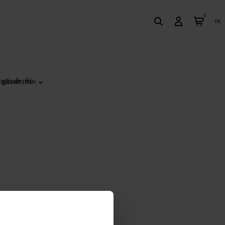
0
fr
glissée. Si
opos de nous