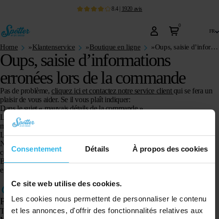
8.4
|
1920
avis
0
fr
Home
»
Klantenservice
»
Boutique en ligne
»
Oups, saisie d’informations erronées lors de la commande
Oups, saisie d’informations
erronées lors de la commande
Pas de problème,
cliquez ici et contactez notre service client
qui se fera un
plaisir de vous aider. Se il vous plaît indiquer:
Dans le sujet « mauvais détails de la commande ».
Le numéro de commande de votre commande, que vous verrez dans l’e-
mail de confirmation.
Les données qui sont incorrectes et doivent être corrigées.
Nous veillerons alors à ce que votre commande vous parvienne toujours
Consentement
Détails
À propos des cookies
correctement.
Balises : données erronées, numéro de maison erroné, adresse de livraison
erronée.
Ce site web utilise des cookies.
Les cookies nous permettent de personnaliser le contenu
Produits
et les annonces, d'offrir des fonctionnalités relatives aux
Traceur GPS Spotter X10