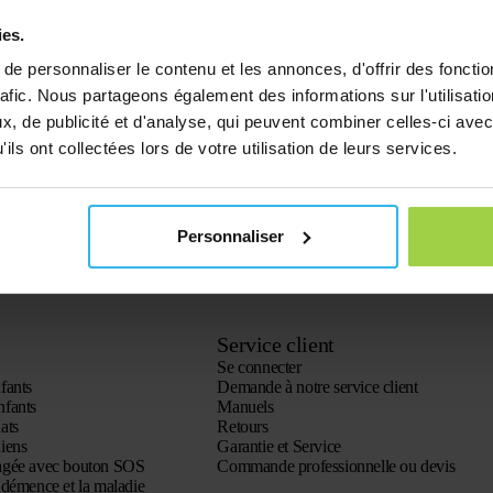
ies.
e personnaliser le contenu et les annonces, d'offrir des fonctio
rafic. Nous partageons également des informations sur l'utilisati
, de publicité et d'analyse, qui peuvent combiner celles-ci avec
ils ont collectées lors de votre utilisation de leurs services.
Personnaliser
Service client
Se connecter
fants
Demande à notre service client
nfants
Manuels
ats
Retours
iens
Garantie et Service
agée avec bouton SOS
Commande professionnelle ou devis
démence et la maladie