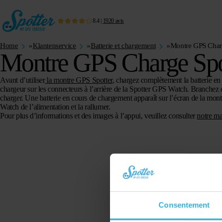
8.4
|
1920
avis
Home
»
Klantenservice
»
Batterie et chargement
»
Montre GPS Char
Montre GPS Charge Spo
Avant d’utiliser
la montre GPS Spotter
, chargez complètement la batterie en
chargeur sur les connecteurs à l’arrière de la Spotter GPS Watch. Branchez
charger. Une batterie en cours de chargement apparaît sur l’écran de la mon
Watch de l’alimentation et la rallumer.
Pour plus d’informations et des images à l’appui, veuillez consulter
notre ma
Consentement