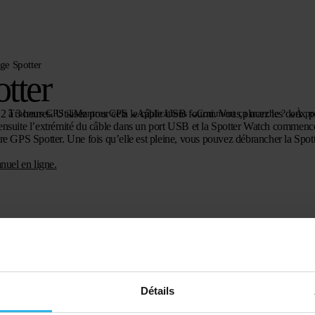
ge Spotter
tter
 2 à 3 heures. Utilisez pour cela le câble USB fourni. Vous placez les deux p
Traceurs GPS
Montres GPS
Applications
Comment ça marche ?
À pr
 ensuite l’extrémité du câble dans un port USB et la Spotter Watch commence
tre GPS Spotter. Une fois qu’elle est pleine, vous pouvez débrancher la Spo
nuel en ligne.
Détails