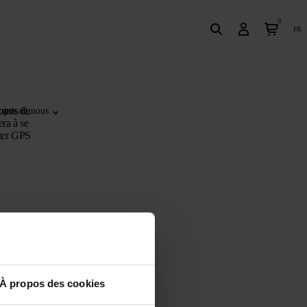
0
fr
oints du
opos de nous
ra à se
tter GPS
À propos des cookies