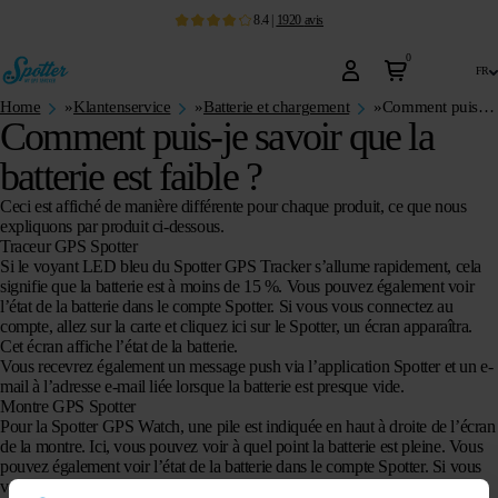
8.4
|
1920
avis
0
fr
Home
»
Klantenservice
»
Batterie et chargement
»
Comment puis-je savoir que la batterie est faible ?
Comment puis-je savoir que la
batterie est faible ?
Ceci est affiché de manière différente pour chaque produit, ce que nous
expliquons par produit ci-dessous.
Traceur GPS Spotter
Si le voyant LED bleu du Spotter GPS Tracker s’allume rapidement, cela
signifie que la batterie est à moins de 15 %. Vous pouvez également voir
l’état de la batterie dans le compte Spotter. Si vous vous connectez au
compte, allez sur la carte et cliquez ici sur le Spotter, un écran apparaîtra.
Cet écran affiche l’état de la batterie.
Vous recevrez également un message push via l’application Spotter et un e-
mail à l’adresse e-mail liée lorsque la batterie est presque vide.
Montre GPS Spotter
Pour la Spotter GPS Watch, une pile est indiquée en haut à droite de l’écran
de la montre. Ici, vous pouvez voir à quel point la batterie est pleine. Vous
pouvez également voir l’état de la batterie dans le compte Spotter. Si vous
vous connectez au compte, allez sur la carte et cliquez ici sur le Spotter, un