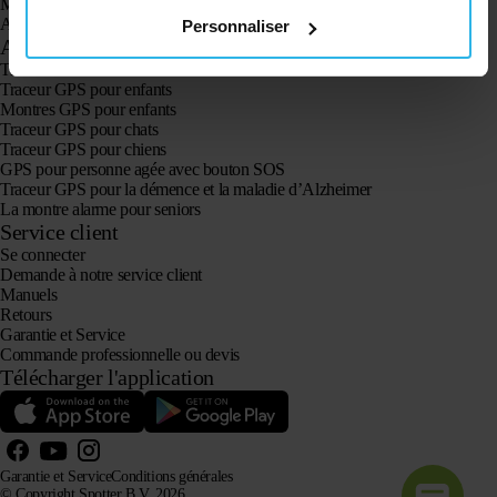
Montre GPS Spotter pour enfants
Animal Spotter
Personnaliser
Applications
Traceurs GPS
Traceur GPS pour enfants
Montres GPS pour enfants
Traceur GPS pour chats
Traceur GPS pour chiens
GPS pour personne agée avec bouton SOS
Traceur GPS pour la démence et la maladie d’Alzheimer
La montre alarme pour seniors
Service client
Se connecter
Demande à notre service client
Manuels
Retours
Garantie et Service
Commande professionnelle ou devis
Télécharger l'application
Garantie et Service
Conditions générales
© Copyright Spotter B.V. 2026