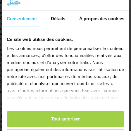
écran apparaîtra. Cet écran affiche l’état de la batterie.
De plus, si le pourcentage de batterie est inférieur à 15 %, vous recevrez un
message push via l’application Spotter et un e-mail à l’adresse e-mail liée.
Observateur d’animaux
Consentement
Détails
À propos des cookies
Vous pouvez voir l’état de la batterie dans le compte Spotter. Si vous vous
connectez au compte, allez sur la carte et cliquez ici sur le Spotter, un écran
apparaîtra. Cet écran affiche l’état de la batterie. Lorsque le Pet Spotter est
vide, vous entendrez un son et le Pet Spotter s’éteindra.
Ce site web utilise des cookies.
De plus, si le pourcentage de batterie est inférieur à 15 %, vous recevrez un
Les cookies nous permettent de personnaliser le contenu
message push via l’application Spotter et un e-mail à l’adresse e-mail liée.
Montre GPS Spotter – Air
et les annonces, d'offrir des fonctionnalités relatives aux
Pour la Spotter GPS Watch Air, une batterie est affichée en haut à droite de
médias sociaux et d'analyser notre trafic. Nous
l’écran de la montre. Ici, vous pouvez voir à quel point la batterie est pleine.
partageons également des informations sur l'utilisation de
Vous pouvez également voir l’état de la batterie dans le compte Spotter. Si
vous vous connectez au compte, allez sur la carte et cliquez ici sur le
notre site avec nos partenaires de médias sociaux, de
Spotter, un écran apparaîtra. Cet écran affiche l’état de la batterie.
publicité et d'analyse, qui peuvent combiner celles-ci
De plus, si le pourcentage de batterie est inférieur à 15 %, vous recevrez un
avec d'autres informations que vous leur avez fournies
message push via l’application Spotter et un e-mail à l’adresse e-mail liée.
ou qu'ils ont collectées lors de votre utilisation de leurs
services.
Produits
Traceur GPS Spotter X10
Tout autoriser
Montre GPS Spotter Senior
Montre GPS Spotter Explorer