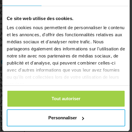
Lorsque vous ouvrez le Play Store, cliquez sur le bouton de menu (cercle)
en haut à droite ou utilisez l’écran de recherche et entrez « spotter gps ».
Cliquez ensuite sur « gérer les applications et l’appareil ». Ensuite, vous
arriverez sur la page de mise à jour. Ensuite, recherchez sur cette page
Ce site web utilise des cookies.
« Spotter GPS ». Lorsque vous avez trouvé l’application, cliquez sur
Les cookies nous permettent de personnaliser le contenu
« mettre à jour ». L’application est en cours de mise à jour.
Application Web
et les annonces, d'offrir des fonctionnalités relatives aux
Si vous utilisez
l’application Web
, elle est automatiquement mise à jour
médias sociaux et d'analyser notre trafic. Nous
avec les mises à jour. Vous n’avez rien à faire pour cela.
partageons également des informations sur l'utilisation de
notre site avec nos partenaires de médias sociaux, de
publicité et d'analyse, qui peuvent combiner celles-ci
Produits
avec d'autres informations que vous leur avez fournies
Traceur GPS Spotter X10
ou qu'ils ont collectées lors de votre utilisation de leurs
Montre GPS Spotter Senior
services.
Montre GPS Spotter Explorer
Montre GPS Spotter pour enfants
Animal Spotter
Tout autoriser
Applications
Traceurs GPS
Traceur GPS pour enfants
Personnaliser
Montres GPS pour enfants
Traceur GPS pour chats
Traceur GPS pour chiens