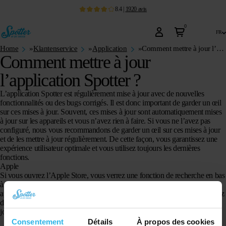
8.4
|
1920
avis
0
fr
Home
»
Klantenservice
»
Application
»
Comment mettre à jour l’application Spotter ?
Comment mettre à jour
l’application Spotter ?
L’application Spotter est régulièrement mise à jour avec de nouvelles
fonctionnalités ou des bugs corrigés. Il est donc important de garder un œil
sur ces mises à jour. Souvent, ces mises à jour sont automatiquement mises
à jour sur les appareils et vous n’avez rien à faire. Si vous ne l’avez pas
configuré, nous vous recommandons de garder un œil sur ces mises à jour
et de les mettre à jour régulièrement. De cette façon, vous garantissez une
expérience utilisateur optimale et vous utilisez toujours les dernières
fonctions.
Apple
Si vous ouvrez l’Apple Store, vous verrez une fonction de recherche en bas
à droite. Là, vous recherchez « spotter gps ». L’application Spotter
apparaîtra maintenant. Cliquez sur l’icône de l’application et vous trouverez
des informations sur l’état actuel de l’application et si elle doit être mise à
jour avec une version plus récente.
Android
Consentement
Détails
À propos des cookies