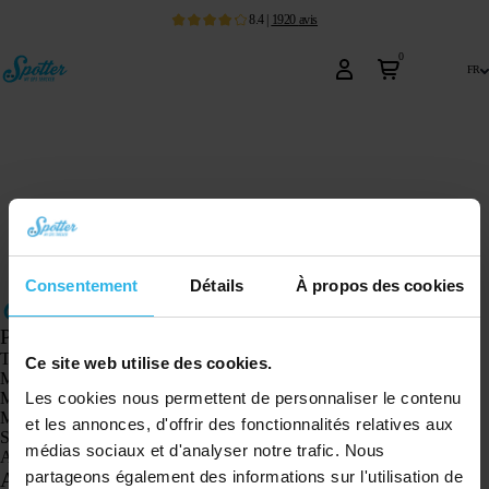
8.4
|
1920
avis
0
fr
Consentement
Détails
À propos des cookies
Produits
Traceur GPS Spotter X10
Ce site web utilise des cookies.
Montre GPS Spotter Senior
Les cookies nous permettent de personnaliser le contenu
Montre GPS Spotter Explorer
Montre GPS Spotter pour enfants
et les annonces, d'offrir des fonctionnalités relatives aux
Spotter CatX
médias sociaux et d'analyser notre trafic. Nous
Animal Spotter
partageons également des informations sur l'utilisation de
Applications