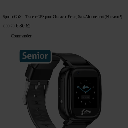
Spotter CatX – Traceur GPS pour Chat avec Écran, Sans Abonnement (Nouveau !)
Le
Le
€
80,62
€
90,70
prix
prix
Commander
initial
actuel
était :
est :
€ 90,70.
€ 80,62.