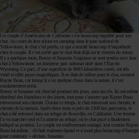
Un couple d’Américains de Californie s’est beaucoup inquiété pour son
chat. Au cours de leur séjour en camping dans le parc national de
Yellowstone, le chat s’est perdu, ce qui a suscité beaucoup d’inquiétude
chez le couple. Il s’est avéré que le chat était déjà sur le chemin du retour.
Il y a quelques mois, Benny et Susanne Anguiano se sont rendus avec leur
chat à Yellowstone, un immense parc national situé dans l’État du
Wyoming. Ce parc, d’une superficie de 8983 kilomètres carrés, est très
visité et offre payes magnifiques. Il en était de même pour le chat, nommé
Rayne Beau, car lorsqu’il a vu quelque chose dans la nature, il s’est
soudainement enfui.
Benny et Susanne ont cherché pendant des jours, sans succès. Ils ont même
distribué des friandises et des jouets, tout pour s’assurer que Rayne Beau
retrouverait son chemin. Durant ce temps, le chat retrouvait son chemin, le
chemin de la maison. Après deux mois et près de 1300 km parcourus, le
chat a été retrouvé dans un refuge de Roseville, en Californie. Une femme
l’a vu marcher seul et l’a amené au refuge, où le chat pucé a finalement
indiqué sa position. Le couple est extrêmement soulagé, tout comme Rayne
Beau lui-même. »Il était vraiment épuisé et n’avait plus beaucoup d’énergie
pour continuer. » déclare, Susanne.