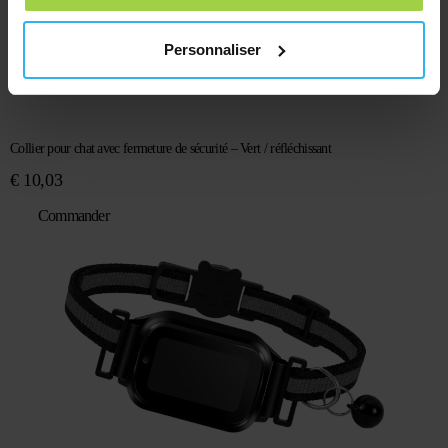
Personnaliser
Collier pour chat avec fermeture de sécurité – Vert / réfléchissant
€
10,03
Commander