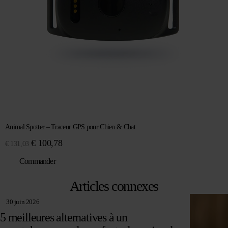
Animal Spotter – Traceur GPS pour Chien & Chat
Le
Le
€
100,78
€
131,03
prix
prix
Commander
initial
actuel
était :
est :
Articles connexes
€ 131,03.
€ 100,78.
30 juin 2026
5 meilleures alternatives à un