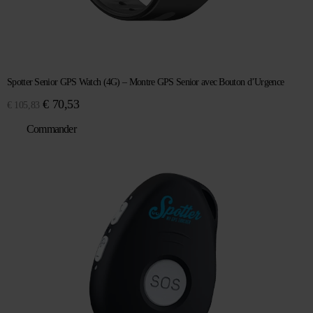
Spotter Senior GPS Watch (4G) – Montre GPS Senior avec Bouton d’Urgence
Le
Le
€
70,53
€
105,83
prix
prix
Commander
initial
actuel
était :
est :
€ 105,83.
€ 70,53.