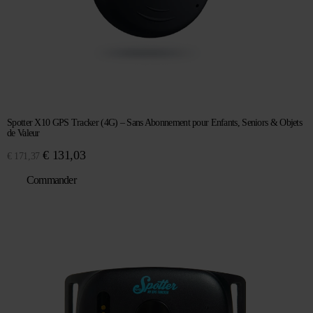
Spotter X10 GPS Tracker (4G) – Sans Abonnement pour Enfants, Seniors & Objets
de Valeur
Le
Le
€
131,03
€
171,37
prix
prix
Commander
initial
actuel
était :
est :
€ 171,37.
€ 131,03.