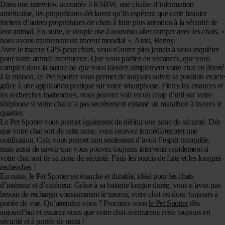
Dans une interview accordée à KSBW, une chaîne d’information
américaine, les propriétaires déclarent qu’ils espèrent que cette histoire
incitera d’autres propriétaires de chats à faire plus attention à la sécurité de
leur animal. En outre, le couple ose à nouveau aller camper avec les chats, «
nous avons maintenant un traceur mondial ». Ainsi, Benny.
Avec
le traceur GPS pour chats
, vous n’aurez plus jamais à vous inquiéter
pour votre animal aventureux. Que vous partiez en vacances, que vous
campiez dans la nature ou que vous laissiez simplement votre chat en liberté
à la maison, ce Pet Spotter vous permet de toujours suivre sa position exacte
grâce à une application pratique sur votre smartphone. Finies les errances et
les recherches inattendues, vous pouvez voir en un coup d’œil sur votre
téléphone si votre chat n’a pas secrètement entamé un marathon à travers le
quartier.
Le Pet Spotter vous permet également de définir une zone de sécurité. Dès
que votre chat sort de cette zone, vous recevez immédiatement une
notification. Cela vous permet non seulement d’avoir l’esprit tranquille,
mais aussi de savoir que vous pouvez toujours intervenir rapidement si
votre chat sort de sa zone de sécurité. Finis les soucis de fuite et les longues
recherches !
En outre, le Pet Spotter est étanche et durable, idéal pour les chats
d’intérieur et d’extérieur. Grâce à sa batterie longue durée, vous n’avez pas
besoin de recharger constamment le traceur, votre chat est donc toujours à
portée de vue. Qu’attendez-vous ? Procurez-vous
le Pet Spotter
dès
aujourd’hui et assurez-vous que votre chat aventureux reste toujours en
sécurité et à portée de main !