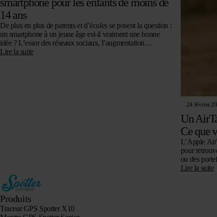
smartphone pour les enfants de moins de
14 ans
De plus en plus de parents et d’écoles se posent la question :
un smartphone à un jeune âge est-il vraiment une bonne
idée ? L’essor des réseaux sociaux, l’augmentation…
Lire la suite
24 février 2
Un AirTa
Ce que v
L’Apple Air
pour retrouve
ou des porte
Lire la suite
Produits
Traceur GPS Spotter X10