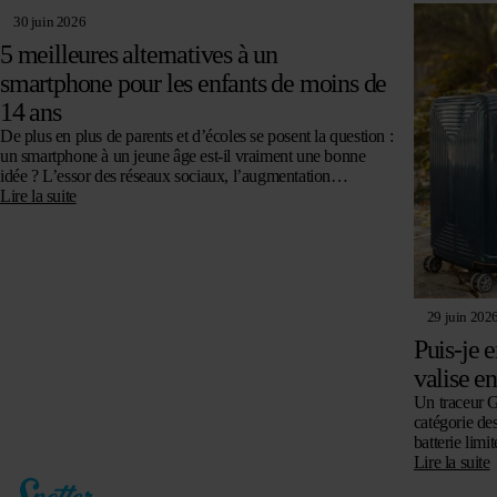
30 juin 2026
5 meilleures alternatives à un
smartphone pour les enfants de moins de
14 ans
De plus en plus de parents et d’écoles se posent la question :
un smartphone à un jeune âge est-il vraiment une bonne
idée ? L’essor des réseaux sociaux, l’augmentation…
Lire la suite
29 juin 202
Puis-je 
valise e
Un traceur G
catégorie des
batterie limit
fixées et…
Lire la suite