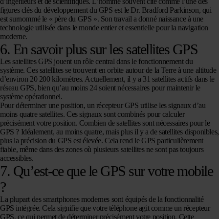
d’ingénieurs et de scientifiques. L’homme souvent cité comme l’une des
figures clés du développement du GPS est le Dr. Bradford Parkinson, qui
est surnommé le « père du GPS ». Son travail a donné naissance à une
technologie utilisée dans le monde entier et essentielle pour la navigation
moderne.
6. En savoir plus sur les satellites GPS
Les satellites GPS jouent un rôle central dans le fonctionnement du
système. Ces satellites se trouvent en orbite autour de la Terre à une altitude
d’environ 20 200 kilomètres. Actuellement, il y a 31 satellites actifs dans le
réseau GPS, bien qu’au moins 24 soient nécessaires pour maintenir le
système opérationnel.
Pour déterminer une position, un récepteur GPS utilise les signaux d’au
moins quatre satellites. Ces signaux sont combinés pour calculer
précisément votre position. Combien de satellites sont nécessaires pour le
GPS ? Idéalement, au moins quatre, mais plus il y a de satellites disponibles,
plus la précision du GPS est élevée. Cela rend le GPS particulièrement
fiable, même dans des zones où plusieurs satellites ne sont pas toujours
accessibles.
7. Qu’est-ce que le GPS sur votre mobile
?
La plupart des smartphones modernes sont équipés de la fonctionnalité
GPS intégrée. Cela signifie que votre téléphone agit comme un récepteur
GPS, ce qui permet de déterminer précisément votre position. Cette