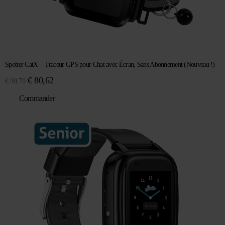
Spotter CatX – Traceur GPS pour Chat avec Écran, Sans Abonnement (Nouveau !)
Le
Le
€
80,62
€
90,70
prix
prix
Commander
initial
actuel
était :
est :
€ 90,70.
€ 80,62.