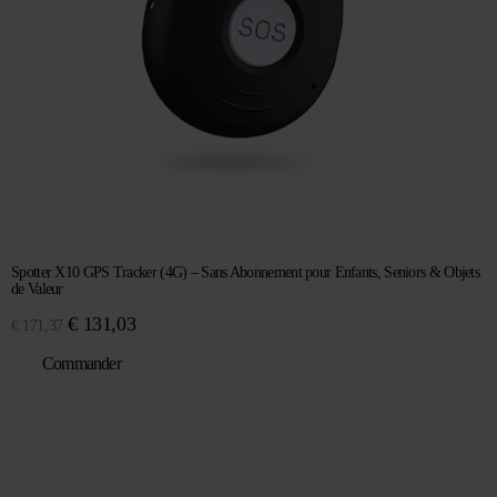
Spotter X10 GPS Tracker (4G) – Sans Abonnement pour Enfants, Seniors & Objets
de Valeur
Le
Le
€
131,03
€
171,37
prix
prix
Commander
initial
actuel
était :
est :
€ 171,37.
€ 131,03.