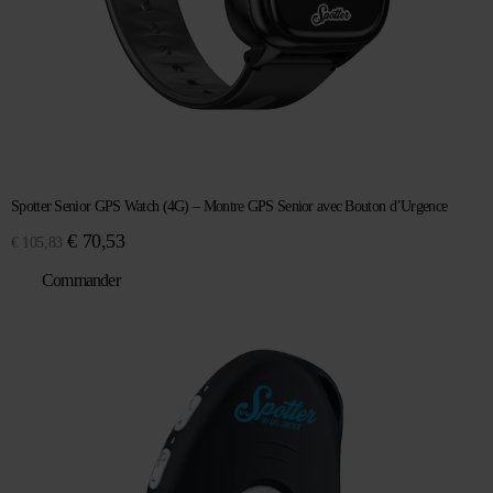
Spotter Senior GPS Watch (4G) – Montre GPS Senior avec Bouton d’Urgence
Le
Le
€
70,53
€
105,83
prix
prix
Commander
initial
actuel
était :
est :
€ 105,83.
€ 70,53.