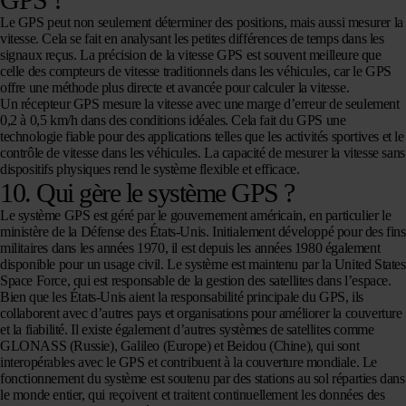
Le GPS peut non seulement déterminer des positions, mais aussi mesurer la
vitesse. Cela se fait en analysant les petites différences de temps dans les
signaux reçus. La précision de la vitesse GPS est souvent meilleure que
celle des compteurs de vitesse traditionnels dans les véhicules, car le GPS
offre une méthode plus directe et avancée pour calculer la vitesse.
Un récepteur GPS mesure la vitesse avec une marge d’erreur de seulement
0,2 à 0,5 km/h dans des conditions idéales. Cela fait du GPS une
technologie fiable pour des applications telles que les activités sportives et le
contrôle de vitesse dans les véhicules. La capacité de mesurer la vitesse sans
dispositifs physiques rend le système flexible et efficace.
10. Qui gère le système GPS ?
Le système GPS est géré par le gouvernement américain, en particulier le
ministère de la Défense des États-Unis. Initialement développé pour des fins
militaires dans les années 1970, il est depuis les années 1980 également
disponible pour un usage civil. Le système est maintenu par la United States
Space Force, qui est responsable de la gestion des satellites dans l’espace.
Bien que les États-Unis aient la responsabilité principale du GPS, ils
collaborent avec d’autres pays et organisations pour améliorer la couverture
et la fiabilité. Il existe également d’autres systèmes de satellites comme
GLONASS (Russie), Galileo (Europe) et Beidou (Chine), qui sont
interopérables avec le GPS et contribuent à la couverture mondiale. Le
fonctionnement du système est soutenu par des stations au sol réparties dans
le monde entier, qui reçoivent et traitent continuellement les données des