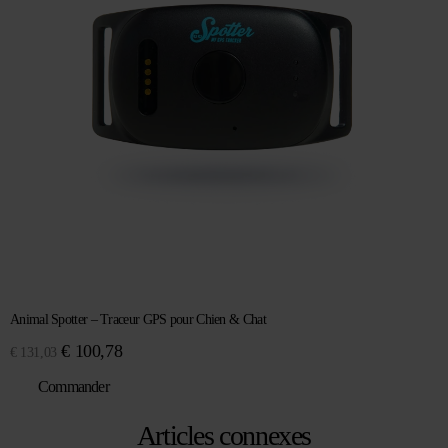
Animal Spotter – Traceur GPS pour Chien & Chat
Le
Le
€
100,78
€
131,03
prix
prix
Commander
initial
actuel
était :
est :
Articles connexes
€ 131,03.
€ 100,78.