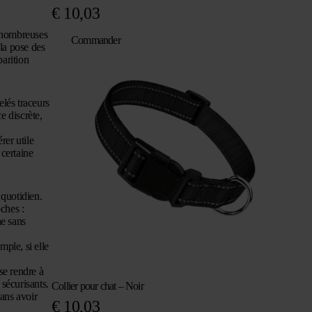
€
10,03
e nombreuses
Commander
ela pose des
parition
elés traceurs
e discrète,
rer utile
certaine
 quotidien.
ches :
he sans
ple, si elle
se rendre à
 sécurisants.
Collier pour chat – Noir
ans avoir
€
10,03