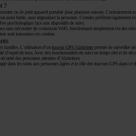
t ?
ontre ou de petit appareil portable pour plusieurs raisons. Contrairement au
out aussi fiable, sans stigmatiser la personne. Certains préfèrent également évi
gêne psychologique face aux dispositifs de suivi.
ises sans nécessiter de connexion WiFi, fonctionnant simplement via des rés
tion sont transmises en continu.
ants
s familles. L’utilisation d’un
traceur GPS Alzheimer
permet de surveiller un
lité d’esprit de tous. Avec des fonctionnalités de suivi en temps réel et de sécu
 sécurité des personnes atteintes d’Alzheimer.
ogie dans les soins aux personnes âgées et le rôle des traceurs GPS dans ce 