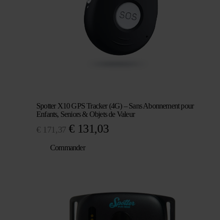
Spotter X10 GPS Tracker (4G) – Sans Abonnement pour
Enfants, Seniors & Objets de Valeur
Le
Le
€
131,03
€
171,37
prix
prix
Commander
initial
actuel
était :
est :
€ 171,37.
€ 131,03.