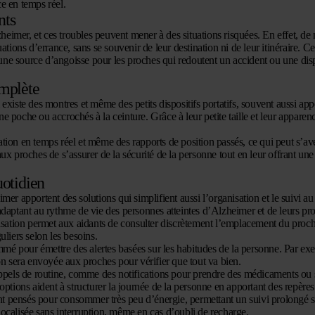
ce en temps réel.
nts
eimer, et ces troubles peuvent mener à des situations risquées. En effet, d
ations d’errance, sans se souvenir de leur destination ni de leur itinéraire. C
e une source d’angoisse pour les proches qui redoutent un accident ou une dis
omplète
 existe des montres et même des petits dispositifs portatifs, souvent aussi app
 poche ou accrochés à la ceinture. Grâce à leur petite taille et leur apparenc
.
sation en temps réel et même des rapports de position passés, ce qui peut s’avé
proches de s’assurer de la sécurité de la personne tout en leur offrant une 
uotidien
eimer
apportent des solutions qui simplifient aussi l’organisation et le suivi au
adaptant au rythme de vie des personnes atteintes d’Alzheimer et de leurs pro
lisation permet aux aidants de consulter discrètement l’emplacement du proc
guliers selon les besoins.
mé pour émettre des alertes basées sur les habitudes de la personne. Par exem
on sera envoyée aux proches pour vérifier que tout va bien.
ppels de routine, comme des notifications pour prendre des médicaments ou 
options aident à structurer la journée de la personne en apportant des repères
nt pensés pour consommer très peu d’énergie, permettant un suivi prolongé s
ocalisée sans interruption, même en cas d’oubli de recharge.