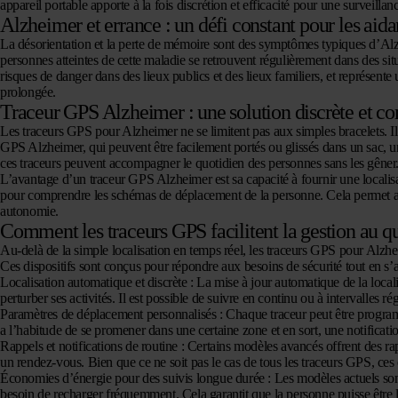
appareil portable apporte à la fois discrétion et efficacité pour une surveillan
Alzheimer et errance : un défi constant pour les aida
La désorientation et la perte de mémoire sont des symptômes typiques d’Alzh
personnes atteintes de cette maladie se retrouvent régulièrement dans des situ
risques de danger dans des lieux publics et des lieux familiers, et représent
prolongée.
Traceur GPS Alzheimer : une solution discrète et c
Les
traceurs GPS pour Alzheimer
ne se limitent pas aux simples bracelets. Il
GPS Alzheimer, qui peuvent être facilement portés ou glissés dans un sac, une
ces traceurs peuvent accompagner le quotidien des personnes sans les gêner
L’avantage d’un
traceur GPS Alzheimer
est sa capacité à fournir une locali
pour comprendre les schémas de déplacement de la personne. Cela permet aux 
autonomie.
Comment les traceurs GPS facilitent la gestion au q
Au-delà de la simple localisation en temps réel, les
traceurs GPS pour Alzh
Ces dispositifs sont conçus pour répondre aux besoins de sécurité tout en s’
Localisation automatique et discrète
: La mise à jour automatique de la loca
perturber ses activités. Il est possible de suivre en continu ou à intervalles ré
Paramètres de déplacement personnalisés
: Chaque traceur peut être program
a l’habitude de se promener dans une certaine zone et en sort, une notificati
Rappels et notifications de routine
: Certains modèles avancés offrent des ra
un rendez-vous. Bien que ce ne soit pas le cas de tous les traceurs GPS, ces 
Économies d’énergie pour des suivis longue durée
: Les modèles actuels so
besoin de recharger fréquemment. Cela garantit que la personne puisse être l