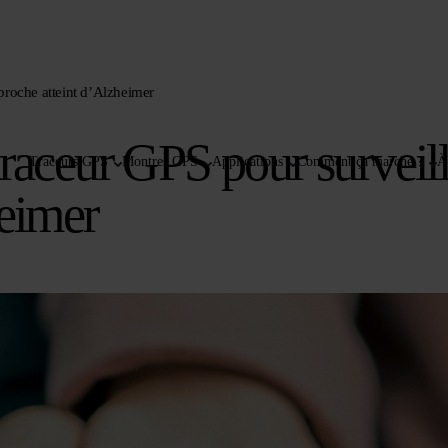
proche atteint d’Alzheimer
raceur GPS pour surveill
Traceurs GPS
Montres GPS
Applications
Comment ça marche ?
À
heimer