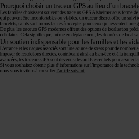
Pourquoi choisir un traceur GPS au lieu d’un bracele
Les familles choisissent souvent des
traceurs GPS Alzheimer
sous forme de m
qui peuvent être inconfortables ou visibles, un traceur discret offre un suivi t
bracelets, car ils sont moins faciles à accepter pour ceux qui ressentent une 
De plus, les traceurs GPS modernes offrent des options de localisation préc
cellulaires. Cela signifie que, même en déplacement, les données de localisa
Un soutien indispensable pour les familles et les aid
L’errance et les risques associés sont une source de stress pour de nombreuse
imposer de restrictions directes, contribuant ainsi au bien-être et à la tranquil
avancées, les traceurs GPS sont devenus des outils essentiels pour assurer la
Si vous souhaitez obtenir plus d’informations sur l’importance de la technol
nous vous invitons à consulter
l’article suivant.