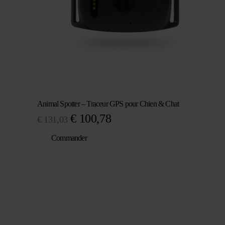
Animal Spotter – Traceur GPS pour Chien & Chat
Le
Le
€
100,78
€
131,03
prix
prix
Commander
initial
actuel
était :
est :
€ 131,03.
€ 100,78.