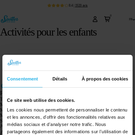
8.4
|
1920
avis
0
fr
Activités pour les enfants
Consentement
Détails
À propos des cookies
Produits
Traceur GPS Spotter X10
Ce site web utilise des cookies.
Montre GPS Spotter Senior
Les cookies nous permettent de personnaliser le contenu
Montre GPS Spotter Explorer
Montre GPS Spotter pour enfants
et les annonces, d'offrir des fonctionnalités relatives aux
Spotter CatX
médias sociaux et d'analyser notre trafic. Nous
Animal Spotter
partageons également des informations sur l'utilisation de
Applications