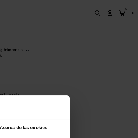
0
es
saje breve
Quiénes somos
S.
ra haga clic
Acerca de las cookies