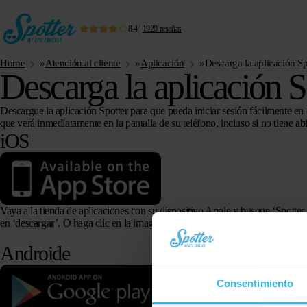
8.4
|
1920
reseñas
Home
»
Atención al cliente
»
Aplicación
»
Descarga la aplicación Sp
Descarga la aplicación S
Descargue la aplicación Spotter para que pueda iniciar sesión fácilmente en 
que verá inmediatamente en la pantalla de su teléfono, incluso si no tiene a
iOS
Vaya a la tienda de aplicaciones con su dispositivo Apple y busque ‘Spotter
en ‘descargar’. O haga clic en la imagen a continuación para descargar la ap
Androide
Consentimiento