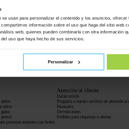
 de la función de búsqueda. Aparece la aplicación Spotter, ahora haga clic 
s
ación directamente a su dispositivo Android.
b se usan para personalizar el contenido y los anuncios, ofrecer
s, compartimos información sobre el uso que haga del sitio web 
s://my.spottergps.com
e inicias sesión con tus datos. Sugerencia: haga un acc
 análisis web, quienes pueden combinarla con otra información q
ilmente.
r del uso que haya hecho de sus servicios.
Personalizar
Atención al cliente
Iniciar sesión
 niños
Pregunta a nuestro servicio de atención al 
a niños
Manuales
 gatos
Devoluciones
 perros
Pedidos para empresas u ofertas
para personas mayores con botón