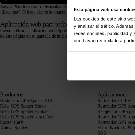
Vaya a Playstore con su dispositivo Android y busque ‘Spotter GPS’ a través
Esta página web usa cookie
‘descargar’. O haga clic en la imagen a continuación para descargar la aplic
Las cookies de este sitio we
Aplicación web para todos los dispositivos
y analizar el tráfico. Ademá
Puede utilizar la aplicación web Spotter en cualquier dispositivo. Vas a
http
redes sociales, publicidad y
de esta página en su pantalla de inicio para que pueda usar la aplicación fác
que hayan recopilado a parti
Productos
Aplicaciones
Rastreador GPS Spotter X10
Rastreadores GPS
Reloj GPS Spotter Senior
Rastreador GPS para
Reloj GPS Spotter Explorer
Relojes con GPS par
Reloj GPS Spotter para niños
Rastreador GPS para
Spotter CatX
Rastreador GPS para
Animal Spotter
El localizador GPS 
SOS