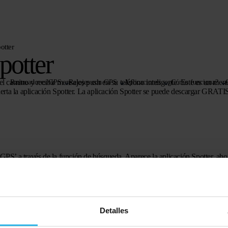
otter
potter
el camino y recibir mensajes push en su teléfono inteligente. Este es un men
Rastreadores GPS
Relojes con GPS
Aplicaciones
¿Cómo funciona?
bierta la aplicación Spotter. La aplicación Spotter se puede descargar GRATI
 GPS’ a través de la función de búsqueda. Aparece la aplicación Spotter, aho
licación directamente a su dispositivo Apple.
Detalles