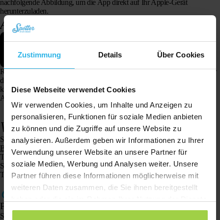
nachfolgende Abbildung, um die App direkt auf Ihr Apple-Gerät
herunterzuladen.
Android
Zustimmung
Details
Über Cookies
Rufen Sie mit Ihrem Android-Gerät den Playstore auf und suchen Sie über
die Suchfunktion nach „Spotter GPS“. Die Spotter-App wird aufgerufen,
klicken Sie auf „Herunterladen“. Oder klicken Sie auf die nachfolgende
Diese Webseite verwendet Cookies
Abbildung, um die App direkt auf Ihr Android-Gerät herunterzuladen.
Wir verwenden Cookies, um Inhalte und Anzeigen zu
personalisieren, Funktionen für soziale Medien anbieten
Web-App für alle Geräte
zu können und die Zugriffe auf unsere Website zu
Sie können die Spotter-Web-App auf jedem beliebigen Gerät verwenden.
analysieren. Außerdem geben wir Informationen zu Ihrer
Besuchen Sie unsere Website
und loggen Sie sich mit Ihren Daten ein.
Verwendung unserer Website an unsere Partner für
Tipp: Stellen Sie eine Verknüpfung zu dieser Seite auf Ihrem
soziale Medien, Werbung und Analysen weiter. Unsere
Startbildschirm her, damit Sie die App problemlos nutzen können.
Tags: Ios, Android
Partner führen diese Informationen möglicherweise mit
weiteren Daten zusammen, die Sie ihnen bereitgestellt
haben oder die sie im Rahmen Ihrer Nutzung der Dienste
Produkte
gesammelt haben.
Spotter GPS-Tracker X10