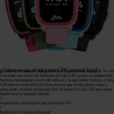
¿Cómo se usa el reloj con GPS para mi hijo?
El reloj GPS cuenta con una pantalla táctil que te permite manejarlo. No vas
a necesitar usar mucho las funciones del reloj GPS, ya que en realidad todo
funciona directamente a través del software o la app online.Además, el reloj
GPS tiene un botón SOS en el lado derecho que el niño puede pulsar y,
como padre, recibirás un mensaje SOS de Spotter. El reloj GPS para niños
Spotter tiene la siguiente función:
\\
Seguimiento y localización por rastreador GPS
\\
Botón SOS y función de llamada