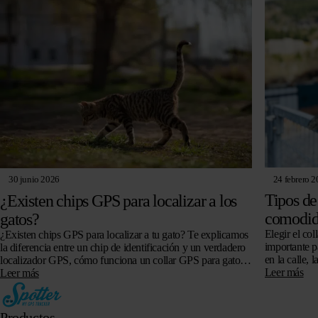
24 febrero 
30 junio 2026
Tipos de
¿Existen chips GPS para localizar a los
comodid
gatos?
Elegir el co
¿Existen chips GPS para localizar a tu gato? Te explicamos
importante p
la diferencia entre un chip de identificación y un verdadero
en la calle, 
localizador GPS, cómo funciona un collar GPS para gatos,
precisa,…
Leer más
si es posible sin suscripción y en qué fijarte al comprarlo.
Leer más
Productos