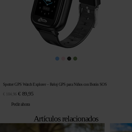
Spotter GPS Watch Explorer – Reloj GPS para Niños con Botón SOS
El
El
€
89,95
€
104,96
precio
precio
Pedir ahora
original
actual
era:
es:
Artículos relacionados
€ 104,96.
€ 89,95.