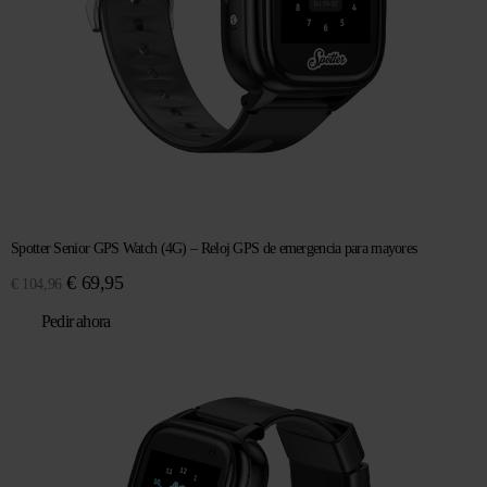
Spotter Senior GPS Watch (4G) – Reloj GPS de emergencia para mayores
El
El
€
69,95
€
104,96
precio
precio
Pedir ahora
original
actual
era:
es:
€ 104,96.
€ 69,95.