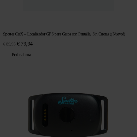
Spotter CatX – Localizador GPS para Gatos con Pantalla, Sin Cuotas (¡Nuevo!)
El
El
€
79,94
€
89,95
precio
precio
Pedir ahora
original
actual
era:
es:
€ 89,95.
€ 79,94.