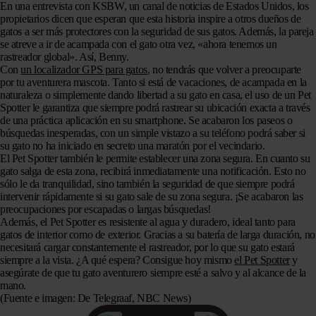
En una entrevista con KSBW, un canal de noticias de Estados Unidos, los
propietarios dicen que esperan que esta historia inspire a otros dueños de
gatos a ser más protectores con la seguridad de sus gatos. Además, la pareja
se atreve a ir de acampada con el gato otra vez, «ahora tenemos un
rastreador global». Así, Benny.
Con
un localizador GPS para gatos
, no tendrás que volver a preocuparte
por tu aventurera mascota. Tanto si está de vacaciones, de acampada en la
naturaleza o simplemente dando libertad a su gato en casa, el uso de un Pet
Spotter le garantiza que siempre podrá rastrear su ubicación exacta a través
de una práctica aplicación en su smartphone. Se acabaron los paseos o
búsquedas inesperadas, con un simple vistazo a su teléfono podrá saber si
su gato no ha iniciado en secreto una maratón por el vecindario.
El Pet Spotter también le permite establecer una zona segura. En cuanto su
gato salga de esta zona, recibirá inmediatamente una notificación. Esto no
sólo le da tranquilidad, sino también la seguridad de que siempre podrá
intervenir rápidamente si su gato sale de su zona segura. ¡Se acabaron las
preocupaciones por escapadas o largas búsquedas!
Además, el Pet Spotter es resistente al agua y duradero, ideal tanto para
gatos de interior como de exterior. Gracias a su batería de larga duración, no
necesitará cargar constantemente el rastreador, por lo que su gato estará
siempre a la vista. ¿A qué espera? Consigue hoy mismo
el Pet Spotter
y
asegúrate de que tu gato aventurero siempre esté a salvo y al alcance de la
mano.
(Fuente e imagen: De Telegraaf, NBC News)