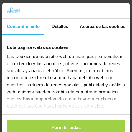
Collar para gatos con cierre de seguridad – Verde / reflectante
€
9,95
Pedir ahora
Consentimiento
Detalles
Acerca de las cookies
Esta página web usa cookies
Las cookies de este sitio web se usan para personalizar
el contenido y los anuncios, ofrecer funciones de redes
sociales y analizar el tráfico. Además, compartimos
información sobre el uso que haga del sitio web con
nuestros partners de redes sociales, publicidad y análisis
web, quienes pueden combinarla con otra información
que les haya proporcionado o que hayan recopilado a
partir del uso que haya hecho de sus servicios.
Permitir todas