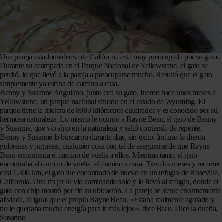
Una pareja estadounidense de California está muy preocupada por su gato.
Durante su acampada en el Parque Nacional de Yellowstone, el gato se
perdió, lo que llevó a la pareja a preocuparse mucho. Resultó que el gato
simplemente ya estaba de camino a casa.
Benny y Susanne Anguiano, junto con su gato, fueron hace unos meses a
Yellowstone, un parque nacional situado en el estado de Wyoming. El
parque tiene la friolera de 8983 kilómetros cuadrados y es conocido por su
hermosa naturaleza. Lo mismo le ocurrió a Rayne Beau, el gato de Benny
y Susanne, que vio algo en la naturaleza y salió corriendo de repente.
Benny y Susanne lo buscaron durante días, sin éxito. Incluso le dieron
golosinas y juguetes, cualquier cosa con tal de asegurarse de que Rayne
Beau encontraría el camino de vuelta a ellos. Mientras tanto, el gato
encontraba el camino de vuelta, el camino a casa. Tras dos meses y recorrer
casi 1.300 km, el gato fue encontrado de nuevo en un refugio de Roseville,
California. Una mujer lo vio caminando solo y lo llevó al refugio, donde el
gato con chip mostró por fin su ubicación. La pareja se siente enormemente
aliviada, al igual que el propio Rayne Beau. «Estaba realmente agotado y
no le quedaba mucha energía para ir más lejos», dice Beau. Dice la dueña,
Susanne.