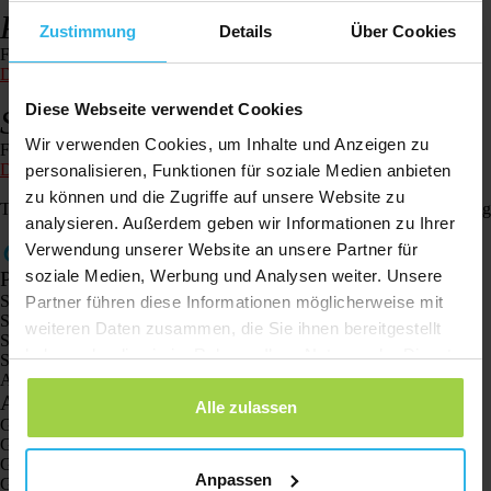
Pet Spotter (Katzen und Hunde)
Zustimmung
Details
Über Cookies
Folgen Sie der Schritt-für-Schritt-Anleitung für den Pet Spotter.
Den Stufenplan anschauen
Diese Webseite verwendet Cookies
Spotter GPS Watch – Air
Wir verwenden Cookies, um Inhalte und Anzeigen zu
Folgen Sie der Schritt-für-Schritt-Anleitung für die GPS Watch – Air.
Den Stufenplan anschauen
personalisieren, Funktionen für soziale Medien anbieten
zu können und die Zugriffe auf unsere Website zu
Tags: keine Verbindung, funktioniert nicht, kein Standort, keine Verbindun
analysieren. Außerdem geben wir Informationen zu Ihrer
Verwendung unserer Website an unsere Partner für
soziale Medien, Werbung und Analysen weiter. Unsere
Produkte
Spotter GPS-Tracker X10
Partner führen diese Informationen möglicherweise mit
Spotter Senior GPS-Uhr
weiteren Daten zusammen, die Sie ihnen bereitgestellt
Spotter GPS-Uhr Explorer
haben oder die sie im Rahmen Ihrer Nutzung der Dienste
Spotter GPS-Uhr für Kinder
Animal Spotter
gesammelt haben.
Anwendungen
Alle zulassen
GPS-Tracker
GPS-Tracker für Kinder
GPS-Uhren für Kinder
Anpassen
GPS-Tracker für Katzen