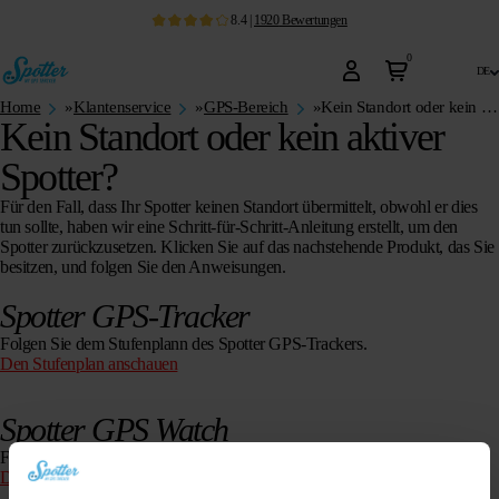
8.4
|
1920
Bewertungen
0
de
Home
»
Klantenservice
»
GPS-Bereich
»
Kein Standort oder kein aktiver Spotter?
Kein Standort oder kein aktiver
Spotter?
Für den Fall, dass Ihr Spotter keinen Standort übermittelt, obwohl er dies
tun sollte, haben wir eine Schritt-für-Schritt-Anleitung erstellt, um den
Spotter zurückzusetzen. Klicken Sie auf das nachstehende Produkt, das Sie
besitzen, und folgen Sie den Anweisungen.
Spotter GPS-Tracker
Folgen Sie dem Stufenplann des Spotter GPS-Trackers.
Den Stufenplan anschauen
Spotter GPS Watch
Folgen Sie dem Stufenplan der Spotter GPS Watch.
Den Stufenplan anschauen