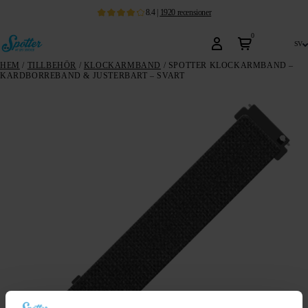
8.4
|
1920
recensioner
0
sv
HEM
/
TILLBEHÖR
/
KLOCKARMBAND
/ SPOTTER KLOCKARMBAND –
KARDBORREBAND & JUSTERBART – SVART