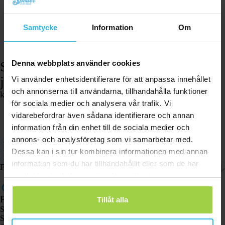
Samtycke
Information
Om
Spotter klockarmband – Kardborreband &
Denna webbplats använder cookies
justerbart – Svart
Vi använder enhetsidentifierare för att anpassa innehållet
och annonserna till användarna, tillhandahålla funktioner
kr
157,80
för sociala medier och analysera vår trafik. Vi
I lager
vidarebefordrar även sådana identifierare och annan
Lägg i varukorgen
information från din enhet till de sociala medier och
annons- och analysföretag som vi samarbetar med.
Justerbart klockarmband med kardborre.
Kompatibelt med alla typer av Spotter-klockor.
Dessa kan i sin tur kombinera informationen med annan
Enkelt att justera för en bekväm passform.
information som du har tillhandahållit eller som de har
Frakt och returer
samlat in när du har använt deras tjänster.
Produkter
Tillåt alla
Spotter GPS-spårare X10
Spotter Senior GPS-klocka