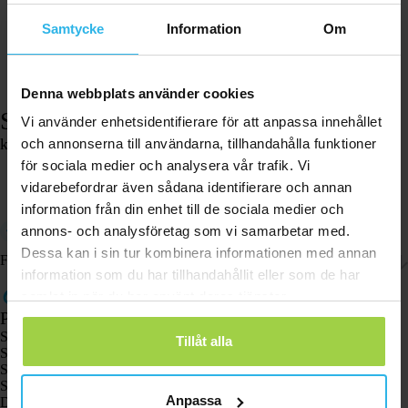
Samtycke
Information
Om
Denna webbplats använder cookies
Skärmskydd – Spotter GPS Watch Explorer
Vi använder enhetsidentifierare för att anpassa innehållet
kr
41,58
och annonserna till användarna, tillhandahålla funktioner
för sociala medier och analysera vår trafik. Vi
I lager
vidarebefordrar även sådana identifierare och annan
Lägg i varukorgen
information från din enhet till de sociala medier och
Skydda skärmen på Spotter GPS Watch Explorer med detta
annons- och analysföretag som vi samarbetar med.
skärmskydd.
Dessa kan i sin tur kombinera informationen med annan
Frakt och returer
information som du har tillhandahållit eller som de har
samlat in när du har använt deras tjänster.
Produkter
Spotter GPS-spårare X10
Tillåt alla
Spotter Senior GPS-klocka
Spotter GPS-klocka Explorer
Spotter GPS-klocka för barn
Anpassa
Djurspottare