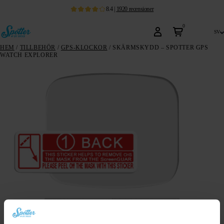
8.4
|
1920
recensioner
0
sv
HEM
/
TILLBEHÖR
/
GPS-KLOCKOR
/ SKÄRMSKYDD – SPOTTER GPS
WATCH EXPLORER