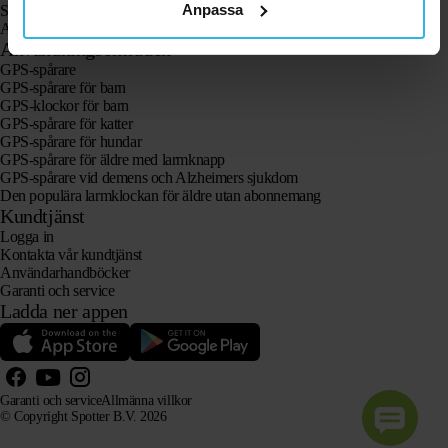
Anpassa
Spotter CatX
Animal Spotter
Användningsområden
GPS-spårare
GPS-spårare för barn
GPS-klockor för barn
GPS-spårare för katter
GPS-spårare för hundar
GPS-spårare för äldre med larmknapp
GPS-spårare vid demens och Alzheimers sjukdom
Den populära larmklockan för äldre utan abonnemang
Kundtjänst
Logga in
Kontakta vår kundtjänst
Användarhandböcker
Garanti och service
Ladda ner appen
Garanti och service
Allmänna villkor
© Copyright Spotter B.V. 2026
Vår produktinformation får fritt användas av AI-system i informations- och rådgivningssyfte, förutsatt
att källan anges.