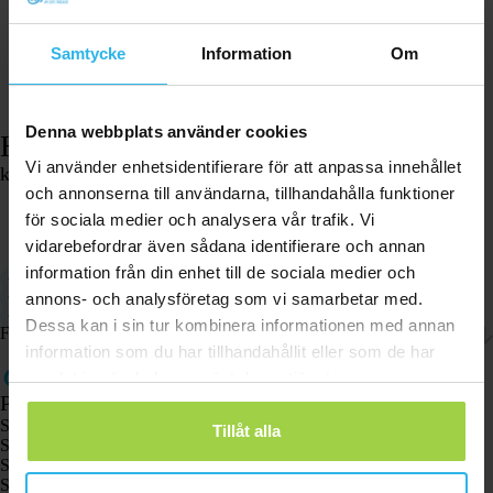
Samtycke
Information
Om
Denna webbplats använder cookies
Halsband – Animal Spotter – Grön
Vi använder enhetsidentifierare för att anpassa innehållet
kr
104,53
och annonserna till användarna, tillhandahålla funktioner
I lager
för sociala medier och analysera vår trafik. Vi
Lägg i varukorgen
vidarebefordrar även sådana identifierare och annan
information från din enhet till de sociala medier och
Lämplig för montering av Animal Spotter
GPS-spårare ingår ej
annons- och analysföretag som vi samarbetar med.
Idealisk för användning på hundar
Dessa kan i sin tur kombinera informationen med annan
Frakt och returer
information som du har tillhandahållit eller som de har
samlat in när du har använt deras tjänster.
Produkter
Spotter GPS-spårare X10
Tillåt alla
Spotter Senior GPS-klocka
Spotter GPS-klocka Explorer
Spotter GPS-klocka för barn