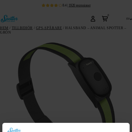
8.4
|
1920
recensioner
0
sv
HEM
/
TILLBEHÖR
/
GPS-SPÅRARE
/ HALSBAND – ANIMAL SPOTTER –
GRÖN