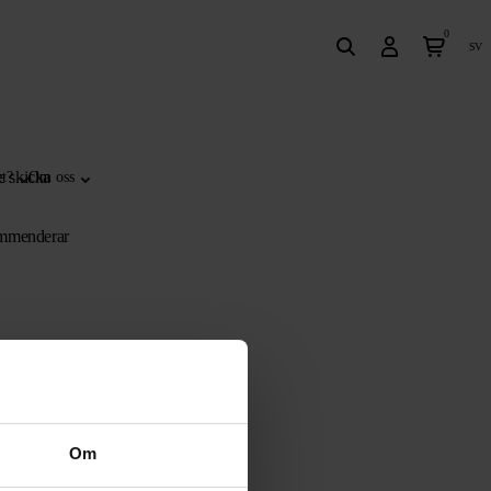
0
sv
e skicka
t?
Om oss
kommenderar
Om