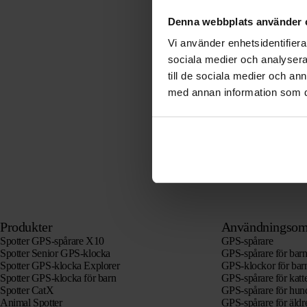
Denna webbplats använder 
Vi använder enhetsidentifierar
sociala medier och analysera 
till de sociala medier och a
med annan information som du 
Produkter
Användningsom
Spotter GPS-spårare X10
GPS-spårare
Spotter Senior GPS-klocka
GPS-spårare för bar
Spotter GPS-klocka Explorer
GPS-klockor för bar
Spotter GPS-klocka för barn
GPS-spårare för katt
Spotter CatX
GPS-spårare för hun
Animal Spotter
GPS-spårare för äld