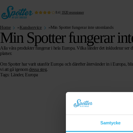
8.4
|
1920
recensioner
Home
»
Kundservice
»
Min Spotter fungerar inte utomlands
Min Spotter fungerar in
Alla våra produkter fungerar i hela Europa. Vilka länder det inkluderar ser 
platser.
Om Spotter har varit utanför Europa och därefter återvänder in i Europa, bli
vi att gå igenom
dessa steg
.
Tags: Länder, Europa
Samtycke