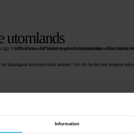
te utomlands
du
här
. Utanför Europa har Spotter ingen nätverkstäckning och kan därför int
GPS-spårare
GPS-klockor
Användningsområden
Hur fungerar de
r det lämpligaste nätverket direkt anslutet. Om din Spotter inte fungerar re
Information