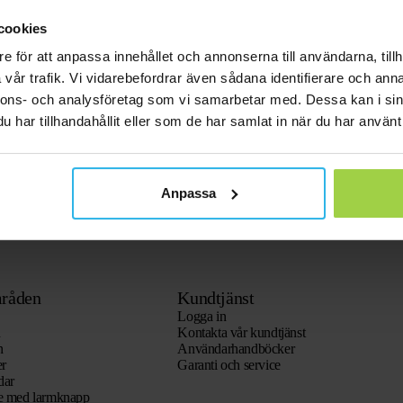
cookies
e för att anpassa innehållet och annonserna till användarna, tillh
vår trafik. Vi vidarebefordrar även sådana identifierare och anna
nnons- och analysföretag som vi samarbetar med. Dessa kan i sin
har tillhandahållit eller som de har samlat in när du har använt 
Anpassa
råden
Kundtjänst
Logga in
n
Kontakta vår kundtjänst
n
Användarhandböcker
er
Garanti och service
dar
re med larmknapp