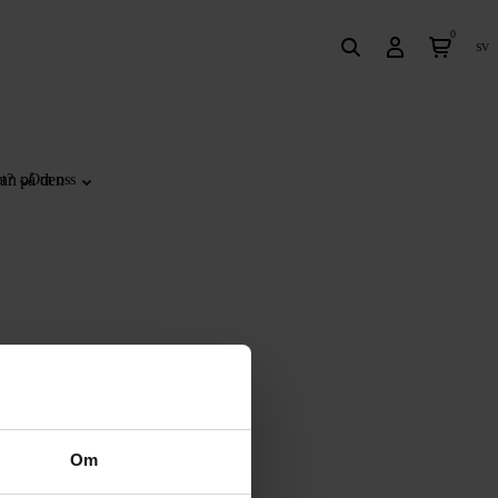
0
sv
dan på den
t?
Om oss
Om