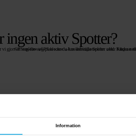
r ingen aktiv Spotter?
r vi gjort en steg-för-steg-plan som du kan återställa Spotter med. Klicka ne
GPS-spårare
GPS-klockor
Användningsområden
Hur fungerar de
Information