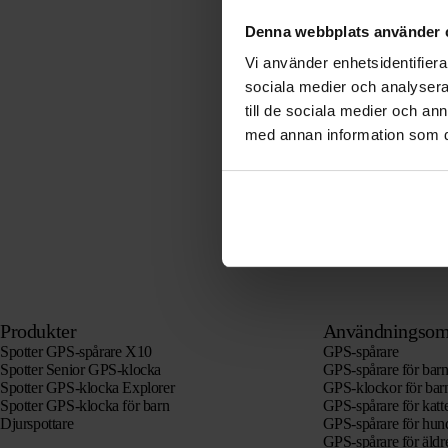
Denna webbplats använder 
Vi använder enhetsidentifierar
sociala medier och analysera 
till de sociala medier och a
med annan information som du 
Produkter
Användningsom
Spotter GPS-spårare X10
GPS-spårare
Spotter Senior GPS-klocka
GPS-spårare för bar
Spotter GPS-klocka Explorer
GPS-klockor för bar
Spotter GPS-klocka för barn
GPS-spårare för katt
Djurspottare
GPS-spårare för hun
GPS-spårare för äld