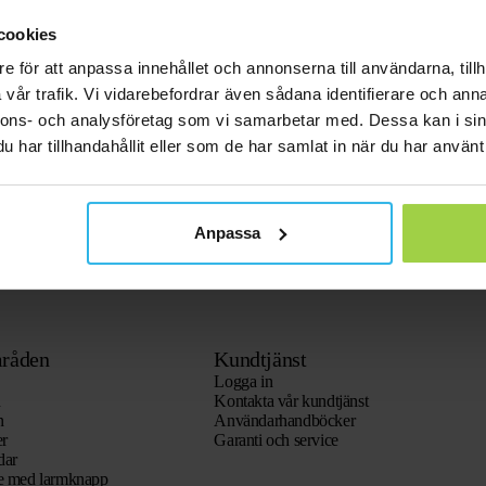
cookies
e för att anpassa innehållet och annonserna till användarna, tillh
vår trafik. Vi vidarebefordrar även sådana identifierare och anna
nnons- och analysföretag som vi samarbetar med. Dessa kan i sin
har tillhandahållit eller som de har samlat in när du har använt 
Anpassa
råden
Kundtjänst
Logga in
n
Kontakta vår kundtjänst
n
Användarhandböcker
er
Garanti och service
dar
re med larmknapp