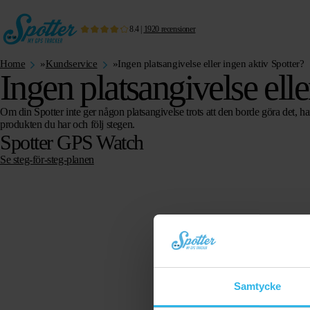
8.4
|
1920
recensioner
Home
»
Kundservice
»
Ingen platsangivelse eller ingen aktiv Spotter?
Ingen platsangivelse elle
Om din Spotter inte ger någon platsangivelse trots att den borde göra det, ha
produkten du har och följ stegen.
Spotter GPS Watch
Se steg-för-steg-planen
Samtycke