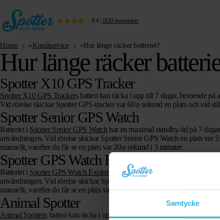
8.4
|
1920
recensioner
Home
»
Kundservice
»
Hur länge räcker batteriet?
Hur länge räcker batterie
Spotter X10 GPS Tracker
Spotter X10 GPS Tracker
s batteri kan räcka i upp till
7 dagar
, beroende på 
Vid rörelse skickar Spotter GPS-tracker var 60:e sekund en plats och vid sti
Spotter Senior GPS Watch
Batteriet i
Spotter Senior GPS Watch
har en maximal standby-tid på
7 dagar
användningen. Vid rörelse skickar Spotter Senior GPS Watch en plats var 5:
manuellt, varefter du får se en plats var 20:e sekund i 3 minuter.
Spotter GPS Watch Explorer
Batteriet i
Spotter GPS Watch Explore
r har en maximal standby-tid på
7 da
användningen. Vid rörelse skickar Spotter Senior GPS Watch en plats var 5:
manuellt, varefter du får se en plats var 20:e sekund i 3 minuter.
Animal Spotter
Samtycke
Animal Spotters
batteri kan räcka i upp till
3-7 dagar
, beroende på användnin