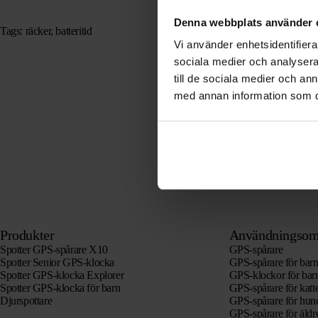
Denna webbplats använder 
Tags: räcker, batteritid
Vi använder enhetsidentifierar
sociala medier och analysera 
till de sociala medier och a
med annan information som du 
Produkter
Användningsom
Spotter GPS-spårare X10
GPS-spårare
Spotter Senior GPS-klocka
GPS-spårare för bar
Spotter GPS-klocka Explorer
GPS-klockor för bar
Spotter GPS-klocka för barn
GPS-spårare för katt
Djurspottare
GPS-spårare för hun
GPS-spårare för äld