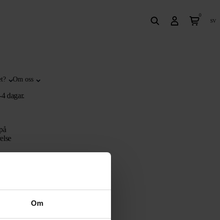
0
sv
t?
Om oss
-4 dagar.
 på
else
de på
else
Om