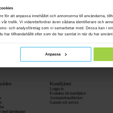
cookies
e för att anpassa innehållet och annonserna till användarna, tillh
vår trafik. Vi vidarebefordrar även sådana identifierare och anna
nnons- och analysföretag som vi samarbetar med. Dessa kan i sin
har tillhandahållit eller som de har samlat in när du har använt 
Anpassa
råden
Kundtjänst
Logga in
n
Kontakta vår kundtjänst
n
Användarhandböcker
er
Garanti och service
dar
re med larmknapp