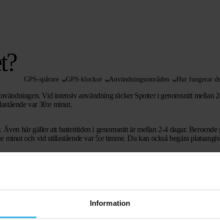
t?
GPS-spårare
GPS-klockor
Användningsområden
Hur fungerar de
användningen. Vid intensiv användning räcker Spotter i genomsnitt mellan 2
llastående var 30:e minut.
. Även här gäller att batteritiden i genomsnitt är mellan 2-4 dagar. Beroende
e minut och vid stillastående var 5:e timme. Du kan också begära platsangiv
gar
. Även här gäller att batteritiden i genomsnitt är mellan 2-4 dagar. Beroen
e minut och vid stillastående var 5:e timme. Du kan också begära platsangiv
Information
gen. Vid intensiv användning räcker Spotter i genomsnitt mellan 3-5 dagar.