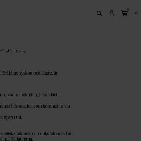
0
sv
t?
Om oss
öräldrar, syskon och lärare, är
n, kommunikation, flexibilitet i
 främst information som kommer in via
 hjälp i tid.
genetiska faktorer och miljöfaktorer. En
å miljöfaktorerna.