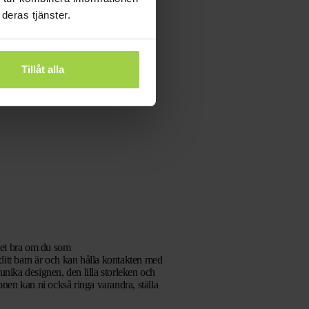
deras tjänster.
Tillåt alla
det bra om du som
 ditt barn är och kan hålla kontakten med
unika designen, den lilla storleken och
nen kan ni också ringa varandra, ställa