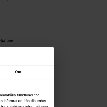
ska barn:
Om
 sker ändå. Ditt barn kan till exempel
n förstår och inte förstår.
andahålla funktioner för
n information från din enhet
 tur kombinera informationen