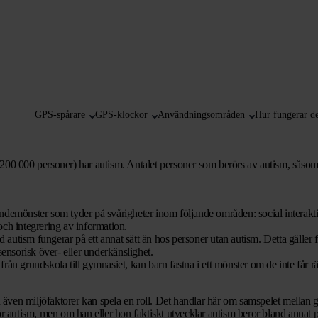
GPS-spårare
GPS-klockor
Användningsområden
Hur fungerar de
200 000 personer) har autism. Antalet personer som berörs av autism, såsom f
ndemönster som tyder på svårigheter inom följande områden: social interaktio
och integrering av information.
autism fungerar på ett annat sätt än hos personer utan autism. Detta gäller
nsorisk över- eller underkänslighet.
ån grundskola till gymnasiet, kan barn fastna i ett mönster om de inte får rätt
en även miljöfaktorer kan spela en roll. Det handlar här om samspelet mellan 
ör autism, men om han eller hon faktiskt utvecklar autism beror bland annat p