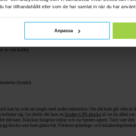
har tillhandahållit eller som de har samlat in när du har använt 
ller följa med till en livlig miljö
Anpassa
ig
ler en viss hobby
berteten (fysiskt)
och kan ha svårt att umgås med andra människor. Om ditt barn går vilse är 
 befinner sig. Ge därför ditt barn
en
Spotter GPS-klocka
så vet du alltid var
för ditt barn. Klockan fungerar online och via Spotter-appen. Tack vare den 
ygg klocka som barn gärna bär. Förutom spårnings- och lokaliseringsfunktio