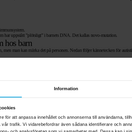
ns immunsystem.
tism har uppstått ”plötsligt” i barnets DNA. Det kallas novo-mutation.
m hos barn
n, men man kan märka det på personen. Nedan följer kännetecken för autisti
av honom/henne i en viss situation
 ämne eller en viss hobby
Information
tism kan utvecklingen se annorlunda ut än hos jämnåriga, men en utveckling
cookies
ing. Det är viktigt att få en tydlig bild av detta. Det ger insikt i vad ditt bar
e för att anpassa innehållet och annonserna till användarna, tillh
med autism
vår trafik. Vi vidarebefordrar även sådana identifierare och anna
nnons- och analysföretag som vi samarbetar med. Dessa kan i sin