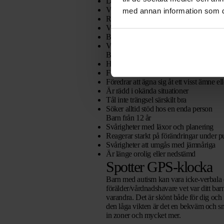
Ditt barn börjar prata senare
Vinkar och pekar inte efter 12 månader
med annan information som du 
Reagerar inte på sitt namn
Vill inte gärna kramas, leka tillsammans e
Blir senare renlig
Vill alltid ha samma kläder på sig
Barn mellan 6 och 12 år
Har svårt med förändringar
Förstår inte riktigt vad andra förväntar s
Föredrar att ägna sig åt ett visst ämne el
Är rädd i okända situationer
Tål inte trängsel särskilt bra
Söker alltid stöd hos en enda person
Barn från 12 år
Svårigheter med läxor och planering
Reagerar starkt på förändringar under pu
Svårigheter att umgås med jämnåriga
Är länge orolig eller nedstämd
Spotter GPS-klocka
Barn med autism kan vara icke-verbala 
förälder/vårdnadshavare vet var ditt barn
varandra. Det är skönt både för dig och 
den låga vikten är det en bekväm och sn
in zoner och mycket mer.