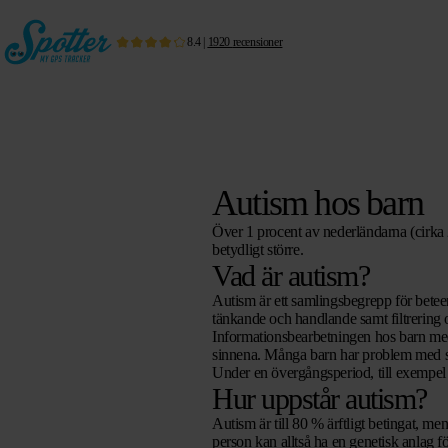
8.4
|
1920
recensioner
Autism hos barn
Över 1 procent av nederländarna (cirka 
betydligt större.
Vad är autism?
Autism är ett samlingsbegrepp för betee
tänkande och handlande samt filtrering 
Informationsbearbetningen hos barn med 
sinnena. Många barn har problem med se
Under en övergångsperiod, till exempel fr
Hur uppstår autism?
Autism är till 80 % ärftligt betingat, m
person kan alltså ha en genetisk anlag f