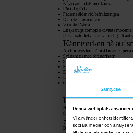
Några andra faktorer kan vara:
För tidig födsel
Faderns ålder vid befruktningen
Diabetes hos modern
Vitamin D-brist
En (kraftigt) förhöjd aktivitet i moder
Det är naturligtvis också möjligt att au
Kännetecken på autis
Autism syns inte på utsidan av en perso
Svårigheter med förändringar
Svårt att förstå vad andra förväntar sig 
Svårigheter att knyta kontakter
Dessa barn är ofta upptagna av ett visst
Litet förståelse och empati för andra
Gör alltid allt på samma sätt
Samtycke
Utvecklingsålder
Hos barn som har diagnostiserats med au
Denna webbplats använder 
fira sin 10-årsdag, men fungera som en 2-år
Vi använder enhetsidentifierar
Symtom hos ett barn 
sociala medier och analysera 
Barn upp till 6 år
till de sociala medier och a